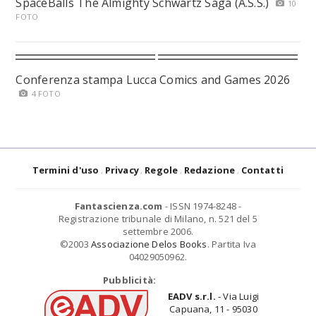
SpaceBalls The Almighty Schwartz Saga (A.S.S.)
10
FOTO
Conferenza stampa Lucca Comics and Games 2026
4 FOTO
Termini d'uso
Privacy
Regole
Redazione
Contatti
Fantascienza.com
- ISSN 1974-8248 -
Registrazione tribunale di Milano, n. 521 del 5
settembre 2006.
©2003
Associazione Delos Books
. Partita Iva
04029050962.
Pubblicità:
EADV s.r.l.
- Via Luigi
Capuana, 11 - 95030