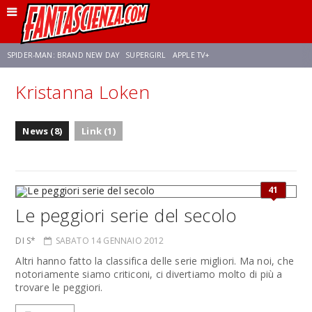
SPIDER-MAN: BRAND NEW DAY
SUPERGIRL
APPLE TV+
Kristanna Loken
FRANCO RICCIARDIELLO
ZENDAYA
STAR TREK
AVENGERS: DOOMSDAY
News (8)
Link (1)
NETFLIX
SADIE SINK
STAR TREK: STRANGE NEW WORLDS
41
Le peggiori serie del secolo
DI S*
SABATO 14 GENNAIO 2012
Altri hanno fatto la classifica delle serie migliori. Ma noi, che
notoriamente siamo criticoni, ci divertiamo molto di più a
trovare le peggiori.