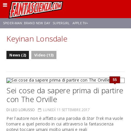
SPIDER-MAN: BRAND NEW DAY
SUPERGIRL
APPLE TV+
Keyinan Lonsdale
FRANCO RICCIARDIELLO
ZENDAYA
STAR TREK
AVENGERS: DOOMSDAY
News (2)
Video (13)
NETFLIX
SADIE SINK
STAR TREK: STRANGE NEW WORLDS
55
Sei cose da sapere prima di partire
con The Orville
DI LEO LORUSSO
LUNEDÌ 11 SETTEMBRE 2017
Per l'autore non è affatto una parodia di
Star Trek
ma vuole
tornare a quel periodo in cui attraverso la fantascienza
potevi toccare umani molto umani e reali