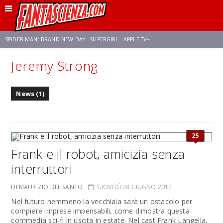
SPIDER-MAN: BRAND NEW DAY
SUPERGIRL
APPLE TV+
Jeremy Strong
FRANCO RICCIARDIELLO
ZENDAYA
STAR TREK
AVENGERS: DOOMSDAY
News (1)
NETFLIX
SADIE SINK
CELIA ROSE GOODING
25
Frank e il robot, amicizia senza
interruttori
DI MAURIZIO DEL SANTO
GIOVEDÌ 28 GIUGNO 2012
Nel futuro nemmeno la vecchiaia sarà un ostacolo per
compiere imprese impensabili, come dimostra questa
commedia sci-fi in uscita in estate. Nel cast Frank Langella,