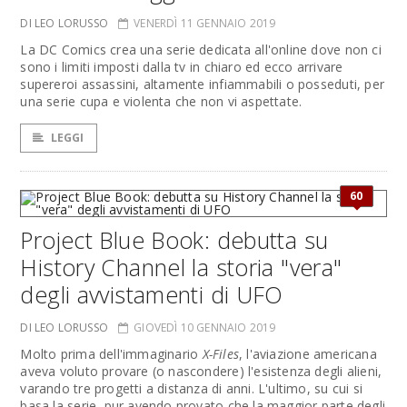
DI LEO LORUSSO
VENERDÌ 11 GENNAIO 2019
La DC Comics crea una serie dedicata all'online dove non ci
sono i limiti imposti dalla tv in chiaro ed ecco arrivare
supereroi assassini, altamente infiammabili o posseduti, per
una serie cupa e violenta che non vi aspettate.
LEGGI
60
Project Blue Book: debutta su
History Channel la storia "vera"
degli avvistamenti di UFO
DI LEO LORUSSO
GIOVEDÌ 10 GENNAIO 2019
Molto prima dell'immaginario
X-Files
, l'aviazione americana
aveva voluto provare (o nascondere) l'esistenza degli alieni,
varando tre progetti a distanza di anni. L'ultimo, su cui si
basa la serie, pur avendo provato che la maggior parte degli