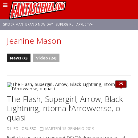
SPIDER-MAN: BRAND NEW DAY
SUPERGIRL
APPLE TV+
Jeanine Mason
FRANCO RICCIARDIELLO
ZENDAYA
STAR TREK
AVENGERS: DOOMSDAY
News (6)
Video (24)
NETFLIX
SADIE SINK
STAR TREK: STRANGE NEW WORLDS
25
The Flash, Supergirl, Arrow, Black
Lightning, ritorna l’Arrowverse, o
quasi
DI LEO LORUSSO
MARTEDÌ 15 GENNAIO 2019
Finite le vacanze, i supereroi DC/CW dovranno tornare ad