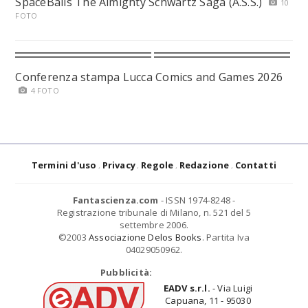
SpaceBalls The Almighty Schwartz Saga (A.S.S.)
10
FOTO
Conferenza stampa Lucca Comics and Games 2026
4 FOTO
Termini d'uso
Privacy
Regole
Redazione
Contatti
Fantascienza.com
- ISSN 1974-8248 -
Registrazione tribunale di Milano, n. 521 del 5
settembre 2006.
©2003
Associazione Delos Books
. Partita Iva
04029050962.
Pubblicità:
EADV s.r.l.
- Via Luigi
Capuana, 11 - 95030