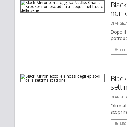
Black
non e
DI ANGEL
Dopo il 
potrebb
LEG
Black
setti
DI ANGEL
Oltre a
scoprire
LEG