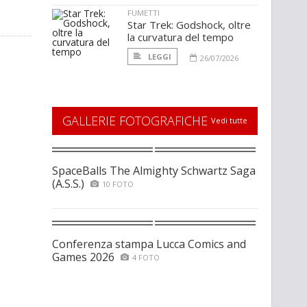
FUMETTI
Star Trek: Godshock, oltre
la curvatura del tempo
LEGGI
26/07/2026
GALLERIE FOTOGRAFICHE
Vedi tutte
SpaceBalls The Almighty Schwartz Saga
(A.S.S.)
10 FOTO
Conferenza stampa Lucca Comics and
Games 2026
4 FOTO