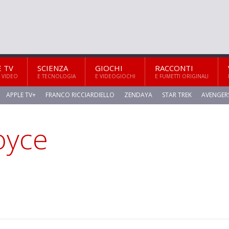
E TV
SCIENZA
GIOCHI
RACCONTI
 VIDEO
E TECNOLOGIA
E VIDEOGIOCHI
E FUMETTI ORIGINALI
APPLE TV+
FRANCO RICCIARDIELLO
ZENDAYA
STAR TREK
AVENGER
oyce