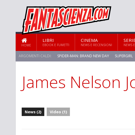
LIBRI
CINEMA
SERI
EBOOK E FUMETTI
NEWS E RECENSIONI
NEWS E
HOME
ARGOMENTI CALDI:
SPIDER-MAN: BRAND NEW DAY
SUPERGIRL
James Nelson J
STAR TREK: STRANGE NEW WORLDS
News (2)
Video (1)