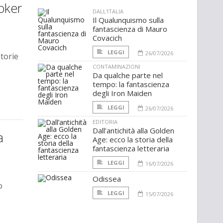
ooker
DALL'ITALIA
Il Qualunquismo sulla
fantascienza di Mauro
Covacich
LEGGI
26/07/2026
storie
CONTAMINAZIONI
Da qualche parte nel
tempo: la fantascienza
degli Iron Maiden
LEGGI
26/07/2026
EDITORIA
Dall’antichità alla Golden
a
Age: ecco la storia della
fantascienza letteraria
LEGGI
16/07/2026
Odissea
o
LEGGI
15/07/2026