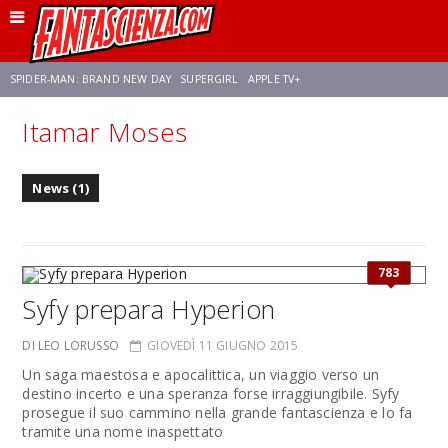
SPIDER-MAN: BRAND NEW DAY
SUPERGIRL
APPLE TV+
Itamar Moses
FRANCO RICCIARDIELLO
ZENDAYA
STAR TREK
AVENGERS: DOOMSDAY
News (1)
NETFLIX
SADIE SINK
STAR TREK: STRANGE NEW WORLDS
783
Syfy prepara Hyperion
DI LEO LORUSSO
GIOVEDÌ 11 GIUGNO 2015
Un saga maestosa e apocalittica, un viaggio verso un
destino incerto e una speranza forse irraggiungibile. Syfy
prosegue il suo cammino nella grande fantascienza e lo fa
tramite una nome inaspettato