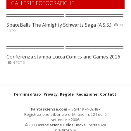
GALLERIE FOTOGRAFICHE
SpaceBalls The Almighty Schwartz Saga (A.S.S.)
10
FOTO
Conferenza stampa Lucca Comics and Games 2026
4 FOTO
Termini d'uso
Privacy
Regole
Redazione
Contatti
Fantascienza.com
- ISSN 1974-8248 -
Registrazione tribunale di Milano, n. 521 del 5
settembre 2006.
©2003
Associazione Delos Books
. Partita Iva
04029050962.