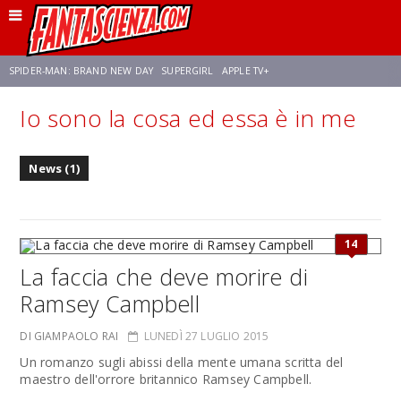
SPIDER-MAN: BRAND NEW DAY
SUPERGIRL
APPLE TV+
Io sono la cosa ed essa è in me
FRANCO RICCIARDIELLO
ZENDAYA
STAR TREK
AVENGERS: DOOMSDAY
News (1)
NETFLIX
SADIE SINK
STAR TREK: STRANGE NEW WORLDS
14
La faccia che deve morire di
Ramsey Campbell
DI GIAMPAOLO RAI
LUNEDÌ 27 LUGLIO 2015
Un romanzo sugli abissi della mente umana scritta del
maestro dell'orrore britannico Ramsey Campbell.