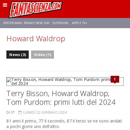
SPIDER-MAN: BRAND NEW DAY
SUPERGIRL
APPLE TV+
Howard Waldrop
FRANCO RICCIARDIELLO
ZENDAYA
STAR TREK
AVENGERS: DOOMSDAY
News (3)
Video (1)
NETFLIX
SADIE SINK
STAR TREK: STRANGE NEW WORLDS
1
Terry Bisson, Howard Waldrop,
Tom Purdom: primi lutti del 2024
DI S*
LUNEDÌ 22 GENNAIO 2024
81 anni il primo, 77 il secondo, 87 il terzo se ne sono andati
a pochi giorni uno dell'altro.