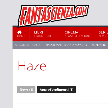
LIBRI
CINEMA
SERI
EBOOK E FUMETTI
NEWS E RECENSIONI
NEWS E
HOME
ARGOMENTI CALDI:
SPIDER-MAN: BRAND NEW DAY
SUPERGIRL
Haze
News (1)
Approfondimenti (1)