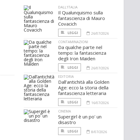
DALL'ITALIA
Il Qualunquismo sulla
fantascienza di Mauro
Covacich
LEGGI
26/07/2026
CONTAMINAZIONI
Da qualche parte nel
tempo: la fantascienza
degli Iron Maiden
LEGGI
26/07/2026
EDITORIA
Dall’antichità alla Golden
Age: ecco la storia della
fantascienza letteraria
LEGGI
16/07/2026
CINEMA
Supergirl è un po' un
disastro
LEGGI
8/07/2026