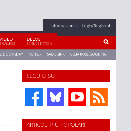
Informazioni
Login/Registrati
VIDEO
DELOS
E GALLERIE
SCIENCE FICTION
S: DOOMSDAY
NETFLIX
SADIE SINK
CELIA ROSE GOODING
SEGUICI SU
ARTICOLI PIÙ POPOLARI