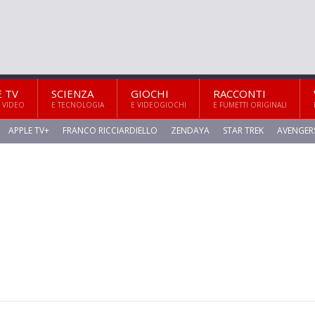
E TV
SCIENZA
GIOCHI
RACCONTI
 VIDEO
E TECNOLOGIA
E VIDEOGIOCHI
E FUMETTI ORIGINALI
APPLE TV+
FRANCO RICCIARDIELLO
ZENDAYA
STAR TREK
AVENGER