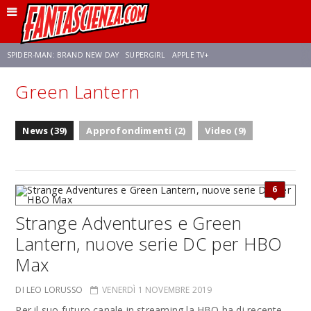
SPIDER-MAN: BRAND NEW DAY
SUPERGIRL
APPLE TV+
Green Lantern
FRANCO RICCIARDIELLO
ZENDAYA
STAR TREK
AVENGERS: DOOMSDAY
News (39)
Approfondimenti (2)
Video (9)
NETFLIX
SADIE SINK
STAR TREK: STRANGE NEW WORLDS
6
Strange Adventures e Green
Lantern, nuove serie DC per HBO
Max
DI LEO LORUSSO
VENERDÌ 1 NOVEMBRE 2019
Per il suo futuro canale in streaming la HBO ha di recente