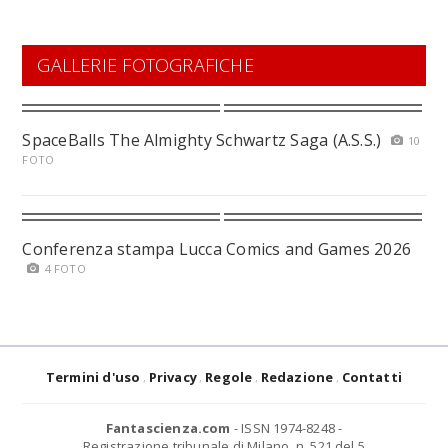
GALLERIE FOTOGRAFICHE
SpaceBalls The Almighty Schwartz Saga (A.S.S.)
10
FOTO
Conferenza stampa Lucca Comics and Games 2026
4 FOTO
Termini d'uso
Privacy
Regole
Redazione
Contatti
Fantascienza.com
- ISSN 1974-8248 -
Registrazione tribunale di Milano, n. 521 del 5