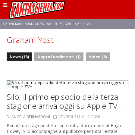
SPIDER-MAN: BRAND NEW DAY
SUPERGIRL
APPLE TV+
Graham Yost
FRANCO RICCIARDIELLO
ZENDAYA
STAR TREK
AVENGERS: DOOMSDAY
News (13)
Approfondimenti (1)
Video (8)
NETFLIX
SADIE SINK
STAR TREK: STRANGE NEW WORLDS
Silo: il primo episodio della terza
stagione arriva oggi su Apple TV+
DI ANGELA BERNARDONI
VENERDÌ 3 LUGLIO 2026
Penultima stagione della serie tratta dai romanzi di Hugh
Howey, Silo accompagnerà il pubblico per tutta l'estate