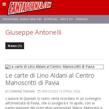
SPIDER-MAN: BRAND NEW DAY
SUPERGIRL
APPLE TV+
ZENDAYA
Giuseppe Antonelli
FRANCO RICCIARDIELLO
AVENGERS: DOOMSDAY
STAR TREK
NETFLIX
News (1)
SADIE SINK
STAR TREK: STRANGE NEW WORLDS
Le carte di Lino Aldani al Centro
Manoscritti di Pavia
DI CARMINE TREANNI
MERCOLEDÌ 15 APRILE 2026
L’autore di
Quando le radici
verrà ricordato in un convegno
all’Università di Pavia, che si svolgerà il 16 aprile, con la
partecipazione dei ricercatori universitari Marco Malvestio e