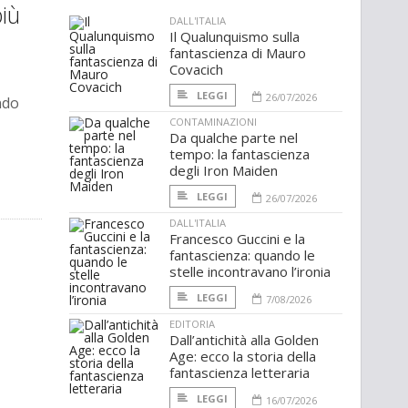
più
DALL'ITALIA
Il Qualunquismo sulla
fantascienza di Mauro
Covacich
LEGGI
26/07/2026
ndo
CONTAMINAZIONI
Da qualche parte nel
tempo: la fantascienza
degli Iron Maiden
LEGGI
26/07/2026
DALL'ITALIA
Francesco Guccini e la
fantascienza: quando le
stelle incontravano l’ironia
LEGGI
7/08/2026
EDITORIA
Dall’antichità alla Golden
Age: ecco la storia della
fantascienza letteraria
LEGGI
16/07/2026