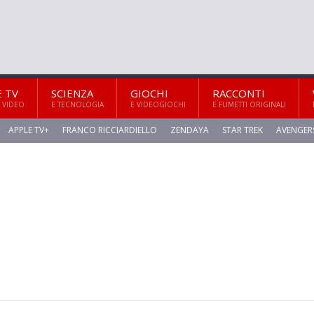
E TV
SCIENZA
GIOCHI
RACCONTI
 VIDEO
E TECNOLOGIA
E VIDEOGIOCHI
E FUMETTI ORIGINALI
APPLE TV+
FRANCO RICCIARDIELLO
ZENDAYA
STAR TREK
AVENGER