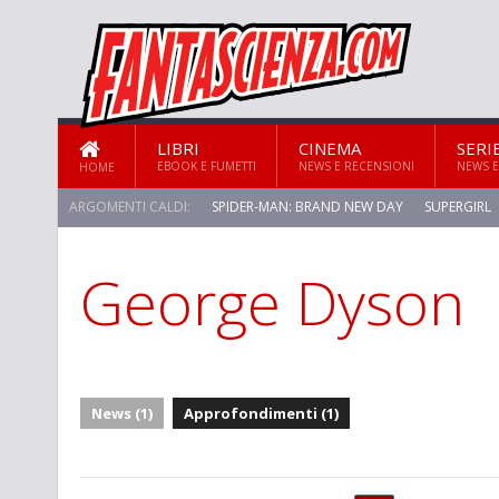
LIBRI
CINEMA
SERI
EBOOK E FUMETTI
NEWS E RECENSIONI
NEWS E
HOME
ARGOMENTI CALDI:
SPIDER-MAN: BRAND NEW DAY
SUPERGIRL
George Dyson
STAR TREK: STRANGE NEW WORLDS
News (1)
Approfondimenti (1)