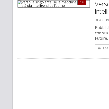
13
Verso
intel
DI ROBER
Pubblic
che sta 
Future, 
LEG