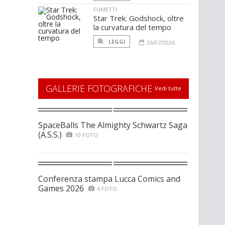
FUMETTI
Star Trek: Godshock, oltre
la curvatura del tempo
LEGGI
26/07/2026
GALLERIE FOTOGRAFICHE
Vedi tutte
SpaceBalls The Almighty Schwartz Saga
(A.S.S.)
10 FOTO
Conferenza stampa Lucca Comics and
Games 2026
4 FOTO