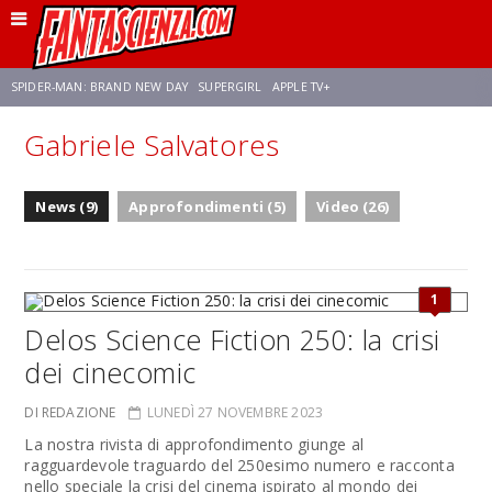
SPIDER-MAN: BRAND NEW DAY
SUPERGIRL
APPLE TV+
Gabriele Salvatores
FRANCO RICCIARDIELLO
ZENDAYA
STAR TREK
AVENGERS: DOOMSDAY
News (9)
Approfondimenti (5)
Video (26)
NETFLIX
SADIE SINK
STAR TREK: STRANGE NEW WORLDS
1
Delos Science Fiction 250: la crisi
dei cinecomic
DI REDAZIONE
LUNEDÌ 27 NOVEMBRE 2023
La nostra rivista di approfondimento giunge al
ragguardevole traguardo del 250esimo numero e racconta
nello speciale la crisi del cinema ispirato al mondo dei