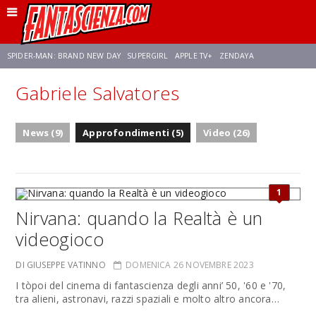
SPIDER-MAN: BRAND NEW DAY
SUPERGIRL
APPLE TV+
ZENDAYA
Gabriele Salvatores
FRANCO RICCIARDIELLO
AVENGERS: DOOMSDAY
STAR TREK
NETFLIX
News (9)
Approfondimenti (5)
Video (26)
SADIE SINK
STAR TREK: STRANGE NEW WORLDS
1
Nirvana: quando la Realtà è un
videogioco
DI GIUSEPPE VATINNO
DOMENICA 26 NOVEMBRE 2023
I tòpoi del cinema di fantascienza degli anni’ 50, '60 e '70,
tra alieni, astronavi, razzi spaziali e molto altro ancora…