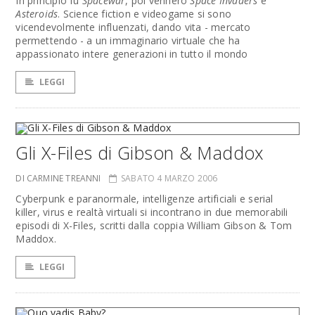
In principio fu
Spacewar
, poi vennero
Space Invaders
e
Asteroids
. Science fiction e videogame si sono
vicendevolmente influenzati, dando vita - mercato
permettendo - a un immaginario virtuale che ha
appassionato intere generazioni in tutto il mondo
LEGGI
Gli X-Files di Gibson & Maddox
DI CARMINE TREANNI
SABATO 4 MARZO 2006
Cyberpunk e paranormale, intelligenze artificiali e serial
killer, virus e realtà virtuali si incontrano in due memorabili
episodi di X-Files, scritti dalla coppia William Gibson & Tom
Maddox.
LEGGI