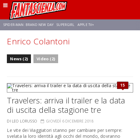
SPIDER-MAN: BRAND NEW DAY
SUPERGIRL
APPLE TV+
Enrico Colantoni
FRANCO RICCIARDIELLO
ZENDAYA
AVENGERS: DOOMSDAY
STAR TREK
News (2)
Video (2)
NETFLIX
SADIE SINK
CELIA ROSE GOODING
15
Travelers: arriva il trailer e la data
di uscita della stagione tre
DI LEO LORUSSO
GIOVEDÌ 6 DICEMBRE 2018
Le vite dei Viaggiatori stanno per cambiare per sempre:
svelata la loro identità agli occhi del mondo, dovranno