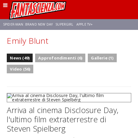
SPIDER-MAN: BRAND NEW DAY
SUPERGIRL
APPLE TV+
Emily Blunt
FRANCO RICCIARDIELLO
ZENDAYA
AVENGERS: DOOMSDAY
STAR TREK
News (49)
Approfondimenti (6)
Gallerie (1)
NETFLIX
SADIE SINK
CELIA ROSE GOODING
Video (56)
Arriva al cinema Disclosure Day,
l'ultimo film extraterrestre di
Steven Spielberg