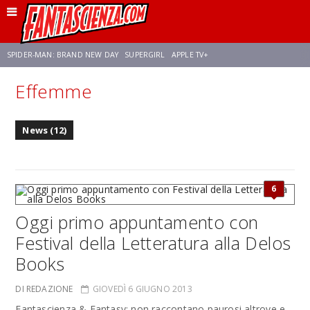
SPIDER-MAN: BRAND NEW DAY
SUPERGIRL
APPLE TV+
Effemme
FRANCO RICCIARDIELLO
ZENDAYA
STAR TREK
AVENGERS: DOOMSDAY
News (12)
NETFLIX
SADIE SINK
STAR TREK: STRANGE NEW WORLDS
6
Oggi primo appuntamento con
Festival della Letteratura alla Delos
Books
DI REDAZIONE
GIOVEDÌ 6 GIUGNO 2013
Fantascienza & Fantasy: non raccontano paurosi altrove e