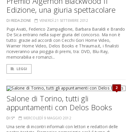
Premio Algernon Blackwood II
Edizione, una giuria spettacolare
DI REDAZIONE
VENERDÌ 21 SETTEMBRE 2012
Pupi Avati, Federico Zampaglione, Barbara Baraldi e Brando
De Sica entrano nella super giuria del concorso. Ma non è
tutto: grazie ad accordi con Cecchi Gori Home Video,
Warner Home Video, Delos Books e Thrauma.it, i finalisti
riceveranno una pioggia di premi, tra: DVD, Blu-Ray,
memorabilia e romanzi...
LEGGI
2
Salone di Torino, tutti gli
appuntamenti con Delos Books
DI S*
MERCOLEDÌ 9 MAGGIO 2012
Una serie di incontri informali con lettori e redattori delle