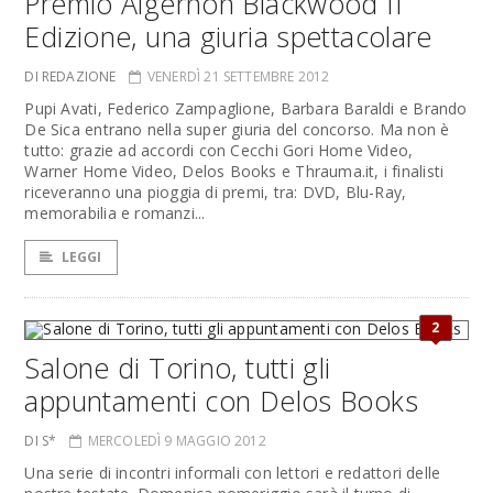
Premio Algernon Blackwood II
Edizione, una giuria spettacolare
DI REDAZIONE
VENERDÌ 21 SETTEMBRE 2012
Pupi Avati, Federico Zampaglione, Barbara Baraldi e Brando
De Sica entrano nella super giuria del concorso. Ma non è
tutto: grazie ad accordi con Cecchi Gori Home Video,
Warner Home Video, Delos Books e Thrauma.it, i finalisti
riceveranno una pioggia di premi, tra: DVD, Blu-Ray,
memorabilia e romanzi...
LEGGI
2
Salone di Torino, tutti gli
appuntamenti con Delos Books
DI S*
MERCOLEDÌ 9 MAGGIO 2012
Una serie di incontri informali con lettori e redattori delle