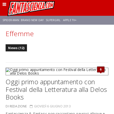
SPIDER-MAN: BRAND NEW DAY
SUPERGIRL
APPLE TV+
Effemme
FRANCO RICCIARDIELLO
ZENDAYA
AVENGERS: DOOMSDAY
STAR TREK
News (12)
NETFLIX
SADIE SINK
CELIA ROSE GOODING
6
Oggi primo appuntamento con
Festival della Letteratura alla Delos
Books
DI REDAZIONE
GIOVEDÌ 6 GIUGNO 2013
Fantascienza & Fantasy: non raccontano paurosi altrove e