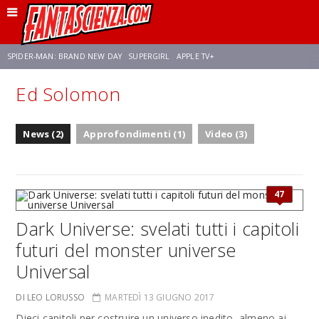
SPIDER-MAN: BRAND NEW DAY
SUPERGIRL
APPLE TV+
Ed Solomon
FRANCO RICCIARDIELLO
ZENDAYA
STAR TREK
AVENGERS: DOOMSDAY
News (2)
Approfondimenti (1)
Video (3)
NETFLIX
SADIE SINK
STAR TREK: STRANGE NEW WORLDS
47
Dark Universe: svelati tutti i capitoli
futuri del monster universe
Universal
DI LEO LORUSSO
MARTEDÌ 13 GIUGNO 2017
Dieci capitoli per costruire un universo inedito, almeno ai