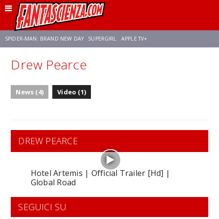
SPIDER-MAN: BRAND NEW DAY
SUPERGIRL
APPLE TV+
Drew Pearce
FRANCO RICCIARDIELLO
ZENDAYA
STAR TREK
AVENGERS: DOOMSDAY
News (4)
Video (1)
NETFLIX
SADIE SINK
CELIA ROSE GOODING
DREW PEARCE
Hotel Artemis | Official Trailer [Hd] |
Global Road
SEGUICI SU