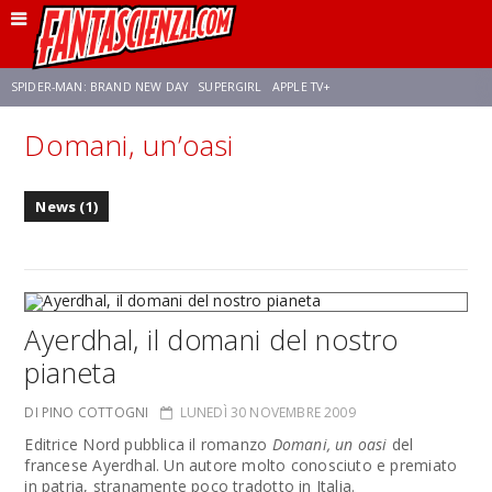
SPIDER-MAN: BRAND NEW DAY
SUPERGIRL
APPLE TV+
Domani, un’oasi
FRANCO RICCIARDIELLO
ZENDAYA
STAR TREK
AVENGERS: DOOMSDAY
News (1)
NETFLIX
SADIE SINK
STAR TREK: STRANGE NEW WORLDS
Ayerdhal, il domani del nostro
pianeta
DI PINO COTTOGNI
LUNEDÌ 30 NOVEMBRE 2009
Editrice Nord pubblica il romanzo
Domani, un oasi
del
francese Ayerdhal. Un autore molto conosciuto e premiato
in patria, stranamente poco tradotto in Italia.