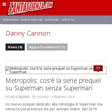
SPIDER-MAN: BRAND NEW DAY
SUPERGIRL
APPLE TV+
Danny Cannon
FRANCO RICCIARDIELLO
ZENDAYA
STAR TREK
AVENGERS: DOOMSDAY
News (6)
Approfondimenti (1)
NETFLIX
SADIE SINK
STAR TREK: STRANGE NEW WORLDS
17
Metropolis: cos'è la serie prequel
su Superman senza Superman
DI LEO LORUSSO
GIOVEDÌ 1 FEBBRAIO 2018
Un nuovo prequel dedicato alla mitologia di Superman ma
senza la sua presenza sta per arrivare online. Nel 2019