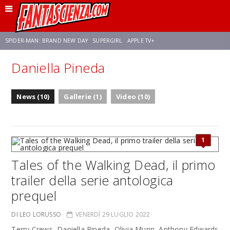
SPIDER-MAN: BRAND NEW DAY
SUPERGIRL
APPLE TV+
Daniella Pineda
FRANCO RICCIARDIELLO
ZENDAYA
AVENGERS: DOOMSDAY
STAR TREK
News (10)
Gallerie (1)
Video (10)
NETFLIX
SADIE SINK
STAR TREK: STRANGE NEW WORLDS
1
Tales of the Walking Dead, il primo
trailer della serie antologica
prequel
DI LEO LORUSSO
VENERDÌ 29 LUGLIO 2022
Terry Crews, Daniella Pineda, Olivia Munn, Anthony Edwards