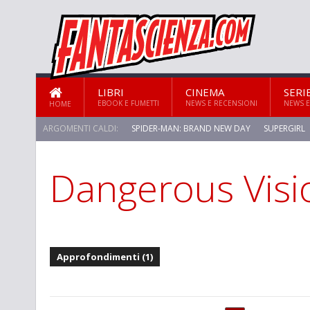
LIBRI
CINEMA
SERI
EBOOK E FUMETTI
NEWS E RECENSIONI
NEWS E
HOME
ARGOMENTI CALDI:
SPIDER-MAN: BRAND NEW DAY
SUPERGIRL
Dangerous Visi
STAR TREK: STRANGE NEW WORLDS
Approfondimenti (1)