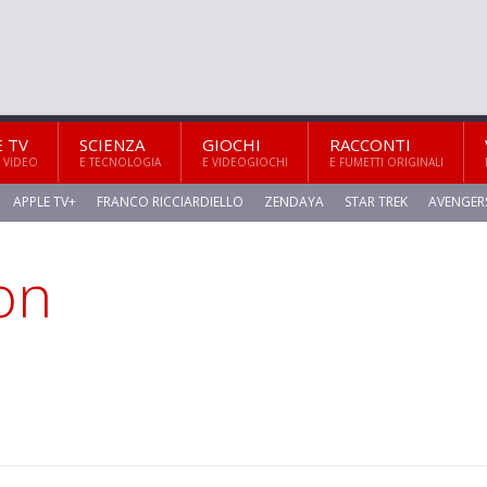
E TV
SCIENZA
GIOCHI
RACCONTI
 VIDEO
E TECNOLOGIA
E VIDEOGIOCHI
E FUMETTI ORIGINALI
APPLE TV+
FRANCO RICCIARDIELLO
ZENDAYA
STAR TREK
AVENGER
on