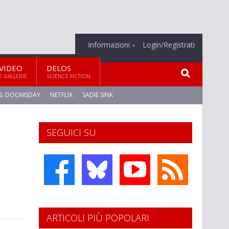
Informazioni
Login/Registrati
VIDEO
DELOS
E GALLERIE
SCIENCE FICTION
S: DOOMSDAY
NETFLIX
SADIE SINK
SEGUICI SU
ARTICOLI PIÙ POPOLARI