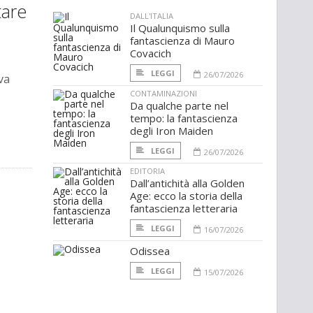
tare
DALL'ITALIA
Il Qualunquismo sulla
fantascienza di Mauro
Covacich
LEGGI
26/07/2026
va
CONTAMINAZIONI
Da qualche parte nel
tempo: la fantascienza
degli Iron Maiden
LEGGI
26/07/2026
EDITORIA
Dall’antichità alla Golden
Age: ecco la storia della
fantascienza letteraria
LEGGI
16/07/2026
Odissea
LEGGI
15/07/2026