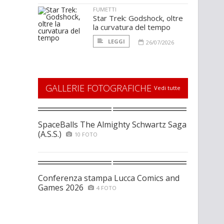
FUMETTI
Star Trek: Godshock, oltre
la curvatura del tempo
LEGGI
26/07/2026
GALLERIE FOTOGRAFICHE
Vedi tutte
SpaceBalls The Almighty Schwartz Saga
(A.S.S.)
10 FOTO
Conferenza stampa Lucca Comics and
Games 2026
4 FOTO