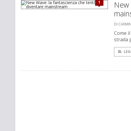
1
New W
main
DI CARMI
Come il
strada p
LEG