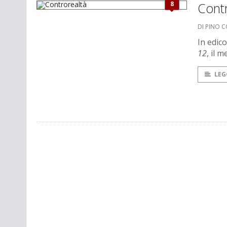
8
Contr
DI PINO 
In edic
12
, il 
LEG