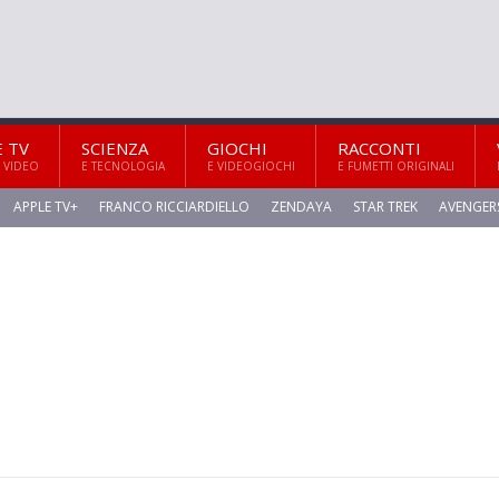
E TV
SCIENZA
GIOCHI
RACCONTI
 VIDEO
E TECNOLOGIA
E VIDEOGIOCHI
E FUMETTI ORIGINALI
APPLE TV+
FRANCO RICCIARDIELLO
ZENDAYA
STAR TREK
AVENGER