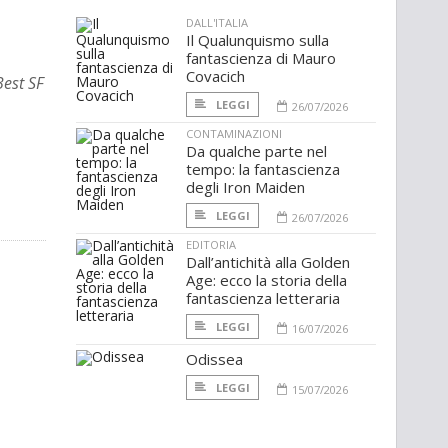
DALL'ITALIA
Il Qualunquismo sulla
fantascienza di Mauro
Covacich
Best SF
LEGGI
26/07/2026
CONTAMINAZIONI
Da qualche parte nel
tempo: la fantascienza
degli Iron Maiden
LEGGI
26/07/2026
EDITORIA
Dall’antichità alla Golden
Age: ecco la storia della
fantascienza letteraria
LEGGI
16/07/2026
Odissea
LEGGI
15/07/2026