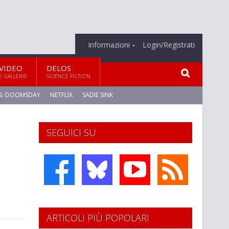
Informazioni
Login/Registrati
VIDEO
DELOS
E GALLERIE
SCIENCE FICTION
S: DOOMSDAY
NETFLIX
SADIE SINK
SEGUICI SU
ARTICOLI PIÙ POPOLARI