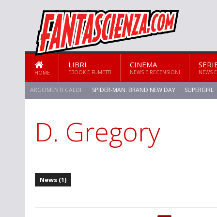
LIBRI
CINEMA
SERI
EBOOK E FUMETTI
NEWS E RECENSIONI
NEWS E
HOME
ARGOMENTI CALDI:
SPIDER-MAN: BRAND NEW DAY
SUPERGIRL
D. Gregory
STAR TREK: STRANGE NEW WORLDS
News (1)