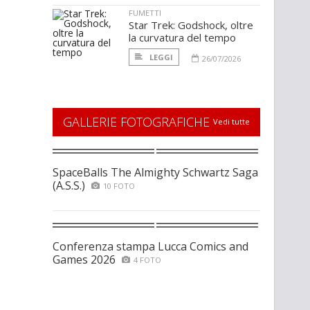
FUMETTI
Star Trek: Godshock, oltre
la curvatura del tempo
LEGGI
26/07/2026
GALLERIE FOTOGRAFICHE
Vedi tutte
SpaceBalls The Almighty Schwartz Saga
(A.S.S.)
10 FOTO
Conferenza stampa Lucca Comics and
Games 2026
4 FOTO