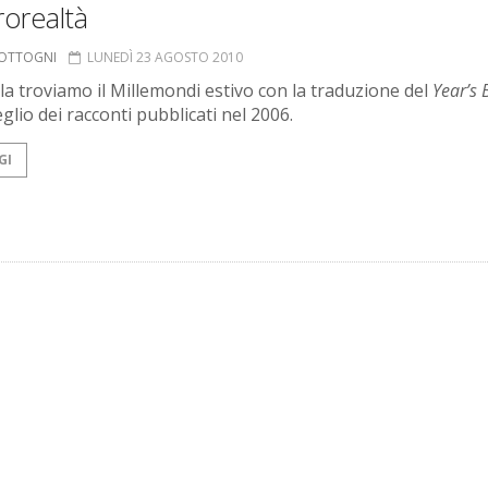
orealtà
COTTOGNI
LUNEDÌ 23 AGOSTO 2010
ola troviamo il Millemondi estivo con la traduzione del
Year’s 
meglio dei racconti pubblicati nel 2006.
GI