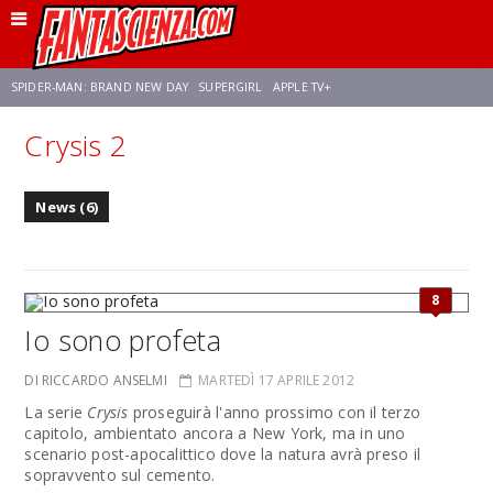
SPIDER-MAN: BRAND NEW DAY
SUPERGIRL
APPLE TV+
Crysis 2
FRANCO RICCIARDIELLO
ZENDAYA
STAR TREK
AVENGERS: DOOMSDAY
News (6)
NETFLIX
SADIE SINK
STAR TREK: STRANGE NEW WORLDS
8
Io sono profeta
DI RICCARDO ANSELMI
MARTEDÌ 17 APRILE 2012
La serie
Crysis
proseguirà l'anno prossimo con il terzo
capitolo, ambientato ancora a New York, ma in uno
scenario post-apocalittico dove la natura avrà preso il
sopravvento sul cemento.