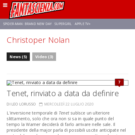
SPIDER-MAN: BRAND NEW DAY
SUPERGIRL
APPLE TV+
Christoper Nolan
FRANCO RICCIARDIELLO
ZENDAYA
STAR TREK
AVENGERS: DOOMSDAY
News (5)
Video (3)
NETFLIX
SADIE SINK
STAR TREK: STRANGE NEW WORLDS
7
Tenet, rinviato a data da definire
DI LEO LORUSSO
MERCOLEDÌ 22 LUGLIO 2020
L'inversione temporale di
Tenet
subìsce un ulteriore
slittamento, solo che ora non si sa in quale punto del
tempo la Warner deciderà di farlo arrivare nelle sale. Il
presidente della major parla di possibili uscite anticipate nel