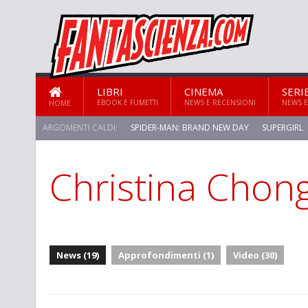
LIBRI
CINEMA
SERI
EBOOK E FUMETTI
NEWS E RECENSIONI
NEWS E
HOME
ARGOMENTI CALDI:
SPIDER-MAN: BRAND NEW DAY
SUPERGIRL
Christina Chon
STAR TREK: STRANGE NEW WORLDS
News (19)
Approfondimenti (1)
Video (30)