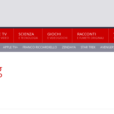
E TV
SCIENZA
GIOCHI
RACCONTI
 VIDEO
E TECNOLOGIA
E VIDEOGIOCHI
E FUMETTI ORIGINALI
APPLE TV+
FRANCO RICCIARDIELLO
ZENDAYA
STAR TREK
AVENGER
g