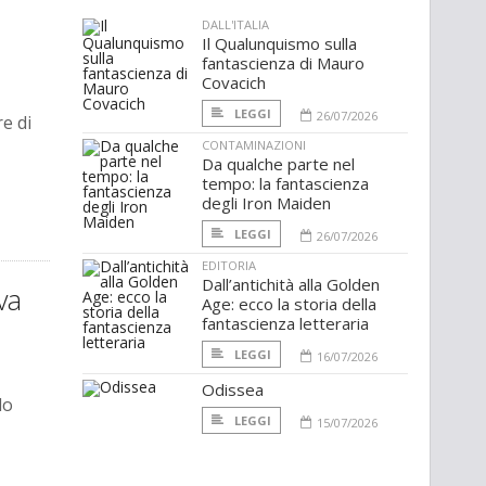
DALL'ITALIA
Il Qualunquismo sulla
fantascienza di Mauro
Covacich
LEGGI
26/07/2026
re di
CONTAMINAZIONI
Da qualche parte nel
tempo: la fantascienza
degli Iron Maiden
LEGGI
26/07/2026
EDITORIA
Dall’antichità alla Golden
va
Age: ecco la storia della
fantascienza letteraria
LEGGI
16/07/2026
Odissea
lo
LEGGI
15/07/2026