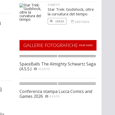
FUMETTI
Star Trek: Godshock, oltre
la curvatura del tempo
n
LEGGI
26/07/2026
GALLERIE FOTOGRAFICHE
Vedi tutte
SpaceBalls The Almighty Schwartz Saga
(A.S.S.)
10 FOTO
i
Conferenza stampa Lucca Comics and
Games 2026
4 FOTO
lla