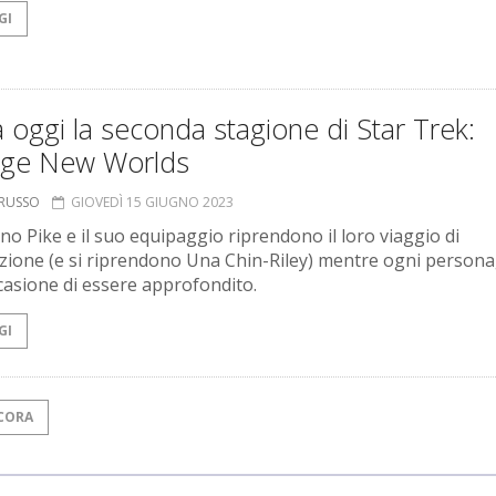
GI
a oggi la seconda stagione di Star Trek:
nge New Worlds
ORUSSO
GIOVEDÌ 15 GIUGNO 2023
ano Pike e il suo equipaggio riprendono il loro viaggio di
zione (e si riprendono Una Chin-Riley) mentre ogni person
casione di essere approfondito.
GI
CORA