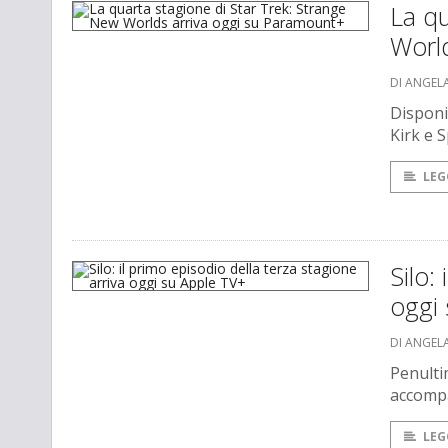
La qu
Worl
DI ANGEL
Disponib
Kirk e S
LEG
Silo:
oggi
DI ANGEL
Penulti
accompa
LEG