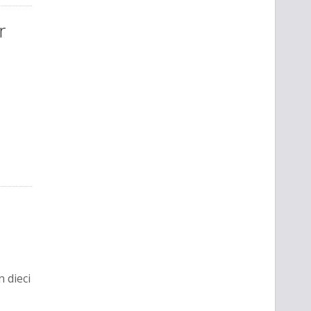
r
 dieci