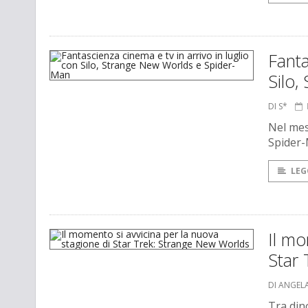
Fanta
Silo
DI S*
Nel mese
Spider-
LEG
Il mo
Star
DI ANGEL
Tra dino