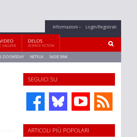
Informazioni
Login/Registrati
VIDEO
DELOS
E GALLERIE
SCIENCE FICTION
S: DOOMSDAY
NETFLIX
SADIE SINK
SEGUICI SU
ARTICOLI PIÙ POPOLARI