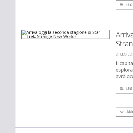
LEG
Arriv
Stra
DI LEO L
Il capit
esplora
avrà oc
LEG
AN