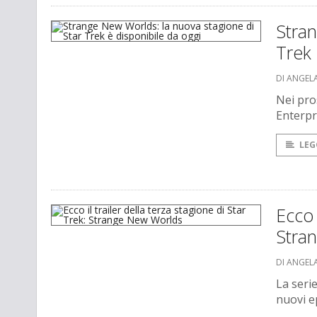
Stran
Trek 
DI ANGEL
Nei pro
Enterpr
LEG
Ecco 
Stra
DI ANGEL
La seri
nuovi e