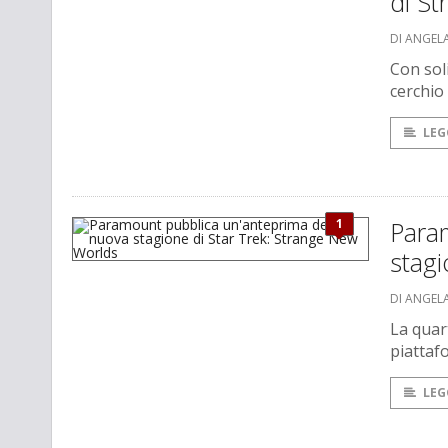
di S
DI ANGEL
Con soli
cerchio
LEG
1
Para
stagi
DI ANGEL
La quar
piattaf
LEG