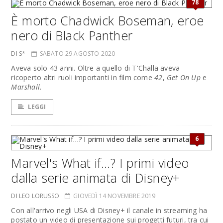
78
È morto Chadwick Boseman, eroe
nero di Black Panther
DI S*
SABATO 29 AGOSTO 2020
Aveva solo 43 anni. Oltre a quello di T'Challa aveva
ricoperto altri ruoli importanti in film come
42
,
Get On Up
e
Marshall
.
LEGGI
6
Marvel's What if…? I primi video
dalla serie animata di Disney+
DI LEO LORUSSO
GIOVEDÌ 14 NOVEMBRE 2019
Con all'arrivo negli USA di Disney+ il canale in streaming ha
postato un video di presentazione sui progetti futuri, tra cui