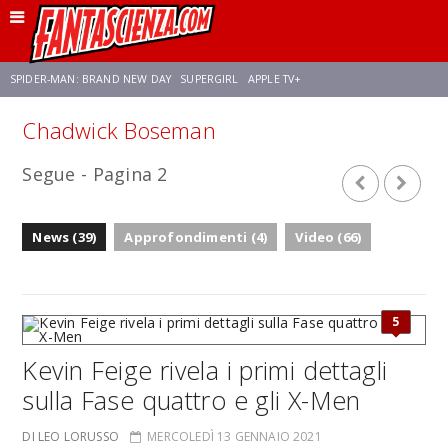
SPIDER-MAN: BRAND NEW DAY
SUPERGIRL
APPLE TV+
Chadwick Boseman
FRANCO RICCIARDIELLO
ZENDAYA
STAR TREK
AVENGERS: DOOMSDAY
Segue - Pagina 2
NETFLIX
SADIE SINK
STAR TREK: STRANGE NEW WORLDS
News (39)
Approfondimenti (4)
Video (66)
5
Kevin Feige rivela i primi dettagli
sulla Fase quattro e gli X-Men
DI LEO LORUSSO
MERCOLEDÌ 13 GENNAIO 2021