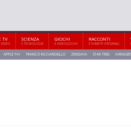
E TV
SCIENZA
GIOCHI
RACCONTI
 VIDEO
E TECNOLOGIA
E VIDEOGIOCHI
E FUMETTI ORIGINALI
APPLE TV+
FRANCO RICCIARDIELLO
ZENDAYA
STAR TREK
AVENGER