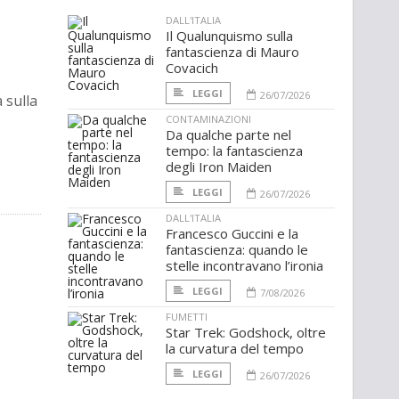
DALL'ITALIA
Il Qualunquismo sulla
fantascienza di Mauro
Covacich
LEGGI
26/07/2026
 sulla
CONTAMINAZIONI
Da qualche parte nel
tempo: la fantascienza
degli Iron Maiden
LEGGI
26/07/2026
DALL'ITALIA
Francesco Guccini e la
fantascienza: quando le
stelle incontravano l’ironia
LEGGI
7/08/2026
FUMETTI
Star Trek: Godshock, oltre
la curvatura del tempo
LEGGI
26/07/2026