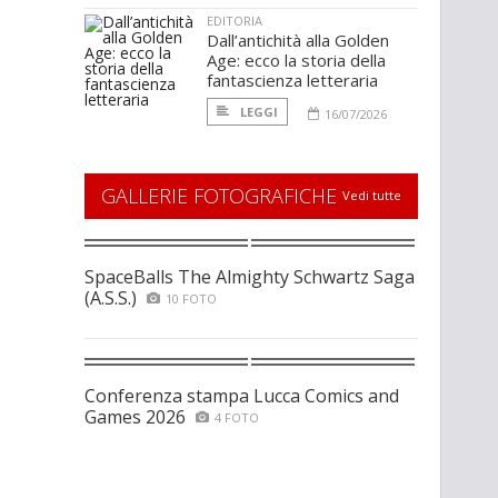
EDITORIA
Dall’antichità alla Golden
Age: ecco la storia della
fantascienza letteraria
LEGGI
16/07/2026
GALLERIE FOTOGRAFICHE
Vedi tutte
SpaceBalls The Almighty Schwartz Saga
(A.S.S.)
10 FOTO
Conferenza stampa Lucca Comics and
Games 2026
4 FOTO