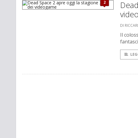
2
Dead 
vide
DI RICCA
Il colo
fantasci
LEG