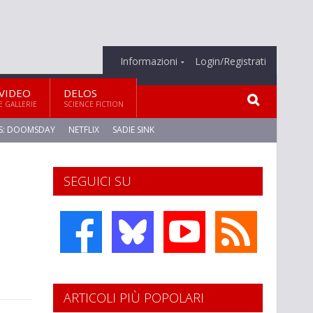
Informazioni
Login/Registrati
VIDEO
DELOS
E GALLERIE
SCIENCE FICTION
S: DOOMSDAY
NETFLIX
SADIE SINK
SEGUICI SU
ARTICOLI PIÙ POPOLARI