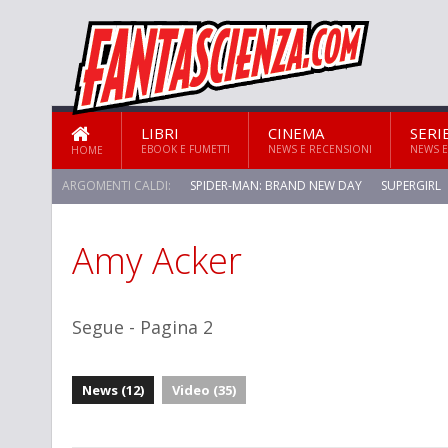
LIBRI
CINEMA
SERI
EBOOK E FUMETTI
NEWS E RECENSIONI
NEWS E
HOME
ARGOMENTI CALDI:
SPIDER-MAN: BRAND NEW DAY
SUPERGIRL
Amy Acker
STAR TREK: STRANGE NEW WORLDS
Segue - Pagina 2
News (12)
Video (35)