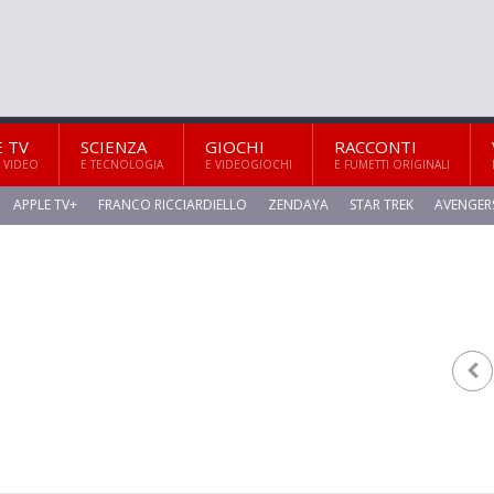
E TV
SCIENZA
GIOCHI
RACCONTI
 VIDEO
E TECNOLOGIA
E VIDEOGIOCHI
E FUMETTI ORIGINALI
APPLE TV+
FRANCO RICCIARDIELLO
ZENDAYA
STAR TREK
AVENGER