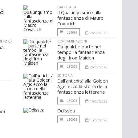
DALL'ITALIA
la
Il Qualunquismo sulla
fantascienza di Mauro
Covacich
LEGGI
26/07/2026
rie ci
CONTAMINAZIONI
Da qualche parte nel
na
tempo: la fantascienza
degli Iron Maiden
LEGGI
26/07/2026
EDITORIA
Dall’antichità alla Golden
Age: ecco la storia della
fantascienza letteraria
LEGGI
16/07/2026
Odissea
odi
LEGGI
15/07/2026