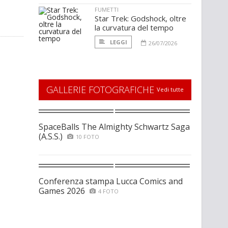
FUMETTI
Star Trek: Godshock, oltre
la curvatura del tempo
LEGGI
26/07/2026
GALLERIE FOTOGRAFICHE
Vedi tutte
SpaceBalls The Almighty Schwartz Saga
(A.S.S.)
10 FOTO
Conferenza stampa Lucca Comics and
Games 2026
4 FOTO