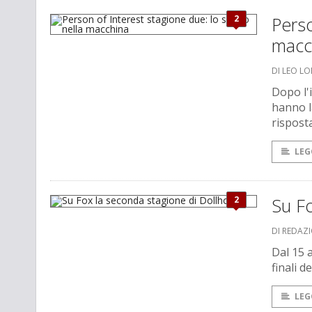
2
Perso
macc
DI LEO L
Dopo l'i
hanno l
rispost
LEG
2
Su Fo
DI REDAZ
Dal 15 a
finali d
LEG