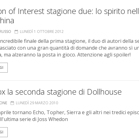
n of Interest stagione due: lo spirito nel
hina
ORUSSO
LUNEDÌ 1 OTTOBRE 2012
ncredibile finale della prima stagione, il duo di autori della se
asciato con una gran quantità di domande che avranno sì u
a, ma alzeranno la posta in gioco. Attenzione agli spoiler!
GI
x la seconda stagione di Dollhouse
IONE
LUNEDÌ 29 MARZO 2010
prile tornano Echo, Topher, Sierra e gli altri nei tredici epis
ell'ultima serie di Joss Whedon
GI