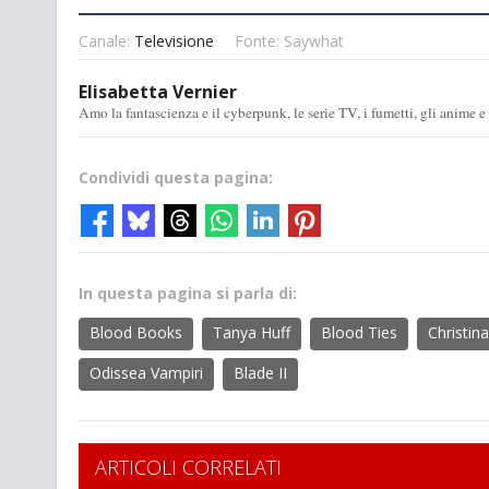
Canale:
Televisione
Fonte: Saywhat
Elisabetta Vernier
Amo la fantascienza e il cyberpunk, le serie TV, i fumetti, gli anime e
Condividi questa pagina:
In questa pagina si parla di:
Blood Books
Tanya Huff
Blood Ties
Christin
Odissea Vampiri
Blade II
ARTICOLI CORRELATI