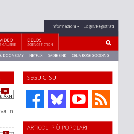
Informazioni
Login/Registrati
VIDEO
DELOS
E GALLERIE
SCIENCE FICTION
S: DOOMSDAY
NETFLIX
SADIE SINK
CELIA ROSE GOODING
E
SEGUICI SU
10
iva in
ARTICOLI PIÙ POPOLARI
3