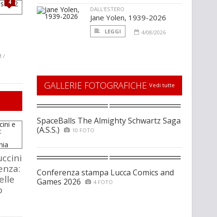
4
DALL'ESTERO
Jane Yolen, 1939-2026
LEGGI
4/08/2026
 /
GALLERIE FOTOGRAFICHE
Vedi tutte
SpaceBalls The Almighty Schwartz Saga
(A.S.S.)
10 FOTO
ccini
enza:
Conferenza stampa Lucca Comics and
elle
Games 2026
4 FOTO
o