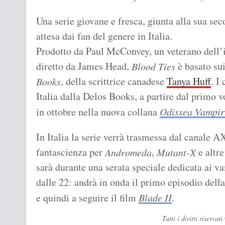
Una serie giovane e fresca, giunta alla sua sec
attesa dai fan del genere in Italia.
Prodotto da Paul McConvey, un veterano dell’i
diretto da James Head,
è basato sui
Blood Ties
, della scrittrice canadese
Tanya Huff
. I
Books
Italia dalla Delos Books, a partire dal primo v
in ottobre nella nuova collana
Odissea Vampir
In Italia la serie verrà trasmessa dal canale A
fantascienza per
,
e altre
Andromeda
Mutant-X
sarà durante una serata speciale dedicata ai va
dalle 22: andrà in onda il primo episodio della 
e quindi a seguire il film
Blade II
.
Tutti i diritti riserv