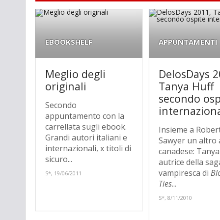
EBOOKSHELF
APPUNTAMENTI
Meglio degli
DelosDays 2
originali
Tanya Huff
secondo osp
Secondo
internazion
appuntamento con la
carrellata sugli ebook.
Insieme a Robert
Grandi autori italiani e
Sawyer un altro
internazionali, x titoli di
canadese: Tanya
sicuro...
autrice della sag
vampiresca di
Bl
S*, 19/06/2011
Ties
...
S*, 8/11/2010