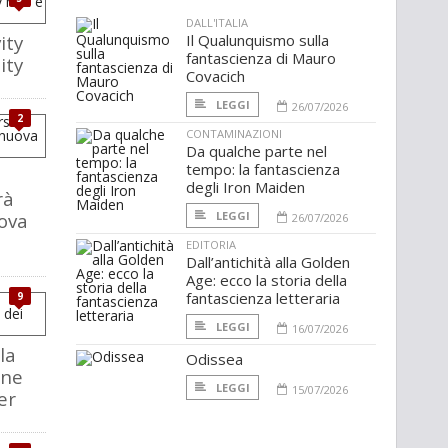
DALL'ITALIA
ity
Il Qualunquismo sulla
fantascienza di Mauro
ity
Covacich
LEGGI
26/07/2026
2
CONTAMINAZIONI
Da qualche parte nel
tempo: la fantascienza
degli Iron Maiden
rà
ova
LEGGI
26/07/2026
EDITORIA
Dall’antichità alla Golden
Age: ecco la storia della
fantascienza letteraria
9
LEGGI
16/07/2026
la
Odissea
one
LEGGI
15/07/2026
er