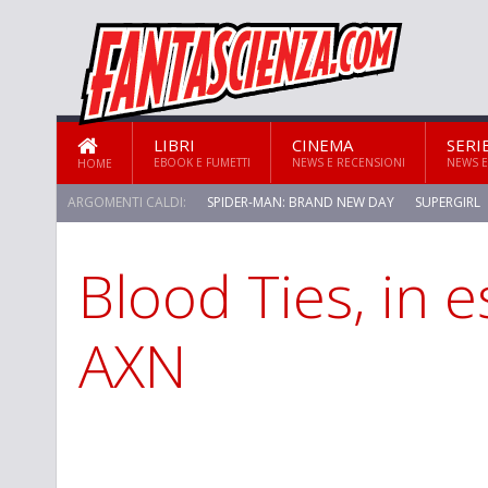
LIBRI
CINEMA
SERI
EBOOK E FUMETTI
NEWS E RECENSIONI
NEWS E
HOME
ARGOMENTI CALDI:
SPIDER-MAN: BRAND NEW DAY
SUPERGIRL
Blood Ties, in e
AXN