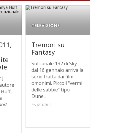
TELEVISIONE
011,
Tremori su
Fantasy
ite
Sul canale 132 di Sky
ale
dal 16 gennaio arriva la
serie tratta dai film
 J.
omonimi. Piccoli "vermi
 autore
delle sabbie" tipo
 Huff,
Dune...
a
ood
S*, 6/01/2010