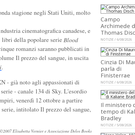
onda stagione negli Stati Uniti, molto
Campo
Archimede d
ndustria cinematografica canadese, e
Thomas Dis
 libri della popolare serie
Blood
NOTIZIE / 6/08/2026
 cinque romanzi saranno pubblicati in
olume Il prezzo del sangue, in uscita
Cinzia Di Ma
i
.
parla di
Finisterrae
XN - già noto agli appassionati di
NOTIZIE / 6/08/2026
 serie - canale 134 di Sky. L'esordio
mpiri, venerdì 12 ottobre a partire
Il ministero 
serie, intitolato Il prezzo del sangue,
tempo di Ka
Bradley
NOTIZIE / 5/08/2026
ati ©2007 Elisabetta Vernier e Associazione Delos Books