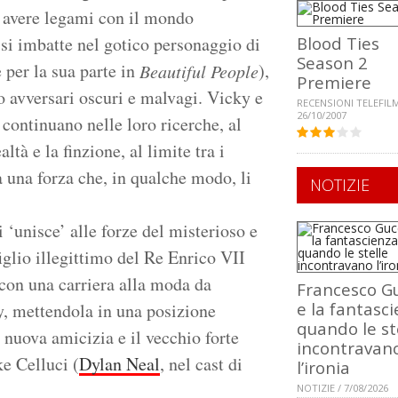
no avere legami con il mondo
si imbatte nel gotico personaggio di
Blood Ties
Season 2
 per la sua parte in
),
Beautiful People
Premiere
ro avversari oscuri e malvagi. Vicky e
RECENSIONI TELEFILM
26/10/2007
continuano nelle loro ricerche, al
altà e la finzione, al limite tra i
da una forza che, in qualche modo, li
NOTIZIE
‘unisce’ alle forze del misterioso e
glio illegittimo del Re Enrico VII
 con una carriera alla moda da
Francesco Gu
e la fantasci
y, mettendola in una posizione
quando le st
 nuova amicizia e il vecchio forte
incontravan
e Celluci (
Dylan Neal
, nel cast di
l’ironia
NOTIZIE / 7/08/2026