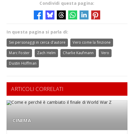
Condividi questa pagina:
In questa pagina si parla di:
Sei personaggi in cerca d'autore
Vero come la finzione
Marc Foster
Zach Helm
Charlie Kaufmann
Vero
Dustin Hoffman
ARTICOLI CORRELATI
CINEMA