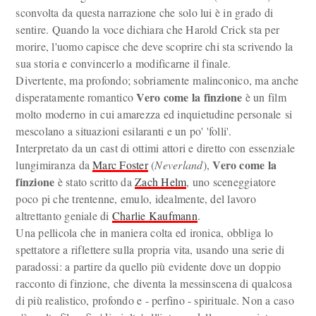
sconvolta da questa narrazione che solo lui è in grado di
sentire. Quando la voce dichiara che Harold Crick sta per
morire, l'uomo capisce che deve scoprire chi sta scrivendo la
sua storia e convincerlo a modificarne il finale.
Divertente, ma profondo; sobriamente malinconico, ma anche
Vero come la finzione
disperatamente romantico
è un film
molto moderno in cui amarezza ed inquietudine personale si
mescolano a situazioni esilaranti e un po' 'folli'.
Interpretato da un cast di ottimi attori e diretto con essenziale
Vero come la
lungimiranza da
Marc Foster
(
Neverland
),
finzione
è stato scritto da
Zach Helm
, uno sceneggiatore
poco pi che trentenne, emulo, idealmente, del lavoro
altrettanto geniale di
Charlie Kaufmann
.
Una pellicola che in maniera colta ed ironica, obbliga lo
spettatore a riflettere sulla propria vita, usando una serie di
paradossi: a partire da quello più evidente dove un doppio
racconto di finzione, che diventa la messinscena di qualcosa
di più realistico, profondo e - perfino - spirituale. Non a caso