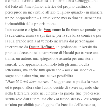
c'è molta filosofia 'disciolta' all'interno della sceneggiatura:
dal Fato all'
homo faber
, artefice del proprio destino, si
percepisce un inevitabile afflato religioso quando - in maniera
un po' sorprendente - Harold viene messo dinanzi all'ostinata
ineluttabilità della propria morte.
come la finzione
Interessante e originale,
Vero
sorprende per
la sua carica umana e spirituale, per la sua forza comica e per
la sua grande ironia al vetriolo incarnata dal personaggio
interpretato da
Dustin Hoffman
un professore universitario
pronto a decostruire la narrazione di Harold per trovare una
trama, un autore, una spiegazione assurda per una storia
surreale che appassiona non solo tutti gli amanti della
letteratura, ma anche tutti quelli che - soli e malinconici -
sognano un'altra vita, una nuova possibilità.
"
Harold Crick deve morire
..." suggerisce in pratica la voce,
ed è proprio allora che l'uomo decide di vivere sapendo che -
nella letteratura come nel cinema - la parola 'fine' può essere
scritta solo dall'autore, ma che - al tempo stesso - c'è sempre
un'altra possibilità per sfuggire alla banalità dell'esistenza,