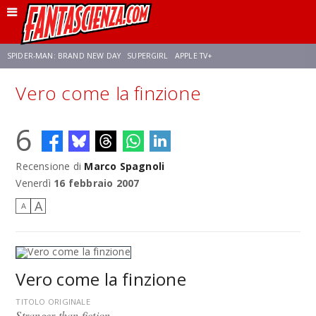
SPIDER-MAN: BRAND NEW DAY
SUPERGIRL
APPLE TV+
Vero come la finzione
FRANCO RICCIARDIELLO
ZENDAYA
STAR TREK
AVENGERS: DOOMSDAY
6
NETFLIX
SADIE SINK
STAR TREK: STRANGE NEW WORLDS
Recensione di
Marco Spagnoli
Venerdì
16 febbraio 2007
A
A
Vero come la finzione
TITOLO ORIGINALE
Stranger than fiction