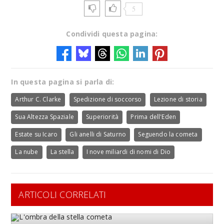
5
Condividi questa pagina:
In questa pagina si parla di:
Arthur C. Clarke
Spedizione di soccorso
Lezione di storia
Sua Altezza Spaziale
Superiorità
Prima dell'Eden
Estate su Icaro
Gli anelli di Saturno
Seguendo la cometa
La nube
La stella
I nove miliardi di nomi di Dio
ARTICOLI CORRELATI