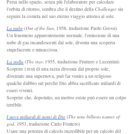
Persa nello spazio, senza più l'elaboratore per calcolare
l'orbita di ritorno, sembra che il destino della
Challenger
sia
seguire la cometa nel suo eterno viaggio attorno al sole.
La nube
(
Out of the Sun
, 1958, traduzione Paolo Grossi)
Un fenomeno apparentemente normale, l'emissione di una
nube di gas incandescenti dal sole, diventa una scoperta
stupefacente e minacciosa.
La stella
(
The star
, 1955, traduzione Fruttero e Lucentini)
Scoprire i resti di una razza divorata dal proprio sole,
diventato una supernova, può far venire a un religioso
qualche dubbio sul perché Dio abbia sacrificato miliardi di
esseri viventi.
Scoprire che, dopotutto, un motivo esiste può essere un colpo
terribile.
I nove miliardi di nomi di Dio
(
The nine billions names of
god
, 1953, traduzione Carlo Fruttero)
Usare una potenza di calcolo incredibile per un calcolo del