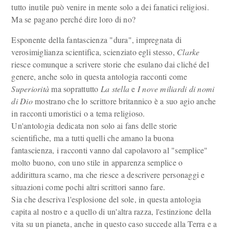
tutto inutile può venire in mente solo a dei fanatici religiosi.
Ma se pagano perché dire loro di no?
Esponente della fantascienza "dura", impregnata di
verosimiglianza scientifica, scienziato egli stesso,
Clarke
riesce comunque a scrivere storie che esulano dai cliché del
genere, anche solo in questa antologia racconti come
Superiorità
ma soprattutto
La stella
e
I nove miliardi di nomi
di Dio
mostrano che lo scrittore britannico è a suo agio anche
in racconti umoristici o a tema religioso.
Un'antologia dedicata non solo ai fans delle storie
scientifiche, ma a tutti quelli che amano la buona
fantascienza, i racconti vanno dal capolavoro al "semplice"
molto buono, con uno stile in apparenza semplice o
addirittura scarno, ma che riesce a descrivere personaggi e
situazioni come pochi altri scrittori sanno fare.
Sia che descriva l'esplosione del sole, in questa antologia
capita al nostro e a quello di un'altra razza, l'estinzione della
vita su un pianeta, anche in questo caso succede alla Terra e a