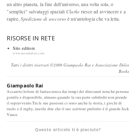
un altro pianeta, la fine dell'universo, una volta sola, o
"semplici" salvataggi spaziali
Clarke
riesce ad avvincere e a
rapire,
Spedizione di soccorso
è un'antologia che va letta.
RISORSE IN RETE
Sito editore
www.mondadori.com
Tutti i diritti riservati ©2008 Giampaolo Rai e Associazione Delos
Books
Giampaolo Rai
Accanito lettore di fantascienza dai tempi dei dinosauri nonché persona
gentile e disponibile, almeno quando la sua parte subdirdir non prende
il sopravvento.Tra le sue passioni ci sono anche la storia, i giochi di
ruolo e il rugby, inutile dire che il suo scrittore preferito è il grande Jack
Vance.
Questo articolo ti è piaciuto?