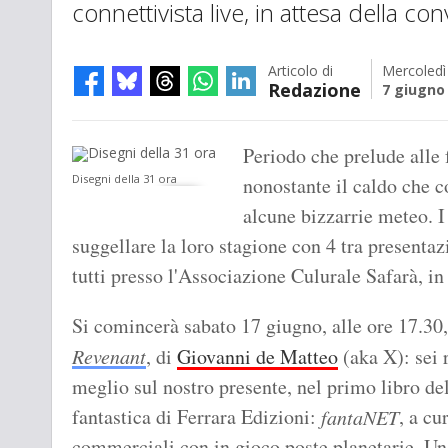
connettivista live, in attesa della c
Articolo di
Mercoledì
Redazione
7 giugno
Periodo che prelude alle 
Disegni della 31 ora
nonostante il caldo che c
alcune bizzarrie meteo. I
suggellare la loro stagione con 4 tra presentaz
tutti presso l'Associazione Culurale Safarà, in
Si comincerà sabato 17 giugno, alle ore 17.30,
Revenant
, di
Giovanni de Matteo
(aka X): sei r
meglio sul nostro presente, nel primo libro de
fantastica di Ferrara Edizioni:
, a cu
fantaNET
commerciali con in gioco poste planetarie. Una