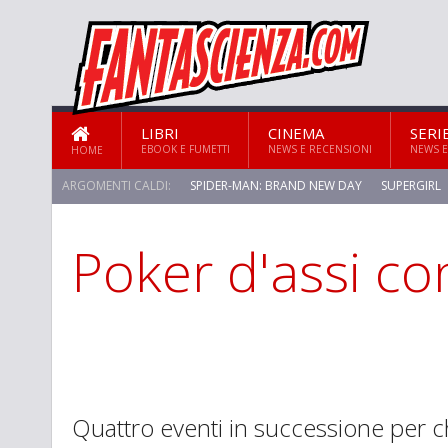
LIBRI
CINEMA
SERI
EBOOK E FUMETTI
NEWS E RECENSIONI
NEWS E
HOME
ARGOMENTI CALDI:
SPIDER-MAN: BRAND NEW DAY
SUPERGIRL
Poker d'assi co
STAR TREK: STRANGE NEW WORLDS
Quattro eventi in successione per c