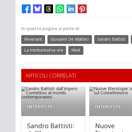
In questa pagina si parla di:
Revenant
Giovanni De Matteo
Sandro Battisti
La trentunesima ora
Next
ARTICOLI CORRELATI
INTERVISTE
INTERVISTE
Sandro Battisti:
Nuove