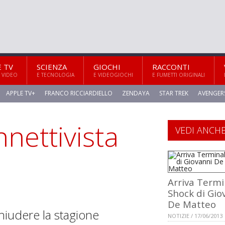
E TV
SCIENZA
GIOCHI
RACCONTI
 VIDEO
E TECNOLOGIA
E VIDEOGIOCHI
E FUMETTI ORIGINALI
APPLE TV+
FRANCO RICCIARDIELLO
ZENDAYA
STAR TREK
AVENGER
nnettivista
VEDI ANCH
Arriva Termi
Shock di Gio
De Matteo
hiudere la stagione
NOTIZIE / 17/06/2013