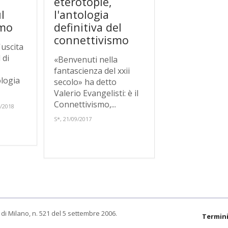
eterotopie,
l
l'antologia
smo
definitiva del
connettivismo
'uscita
 di
«Benvenuti nella
fantascienza del xxii
logia
secolo» ha detto
Valerio Evangelisti: è il
Connettivismo,...
/2018
S*, 21/09/2017
di Milano, n. 521 del 5 settembre 2006.
Termini