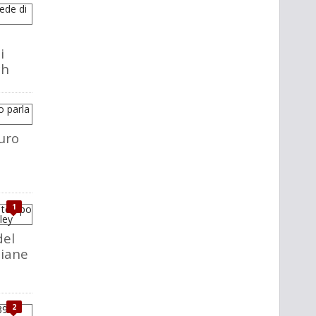
i
ch
uro
1
del
liane
2