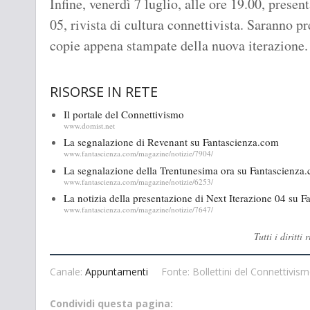
Infine, venerdì 7 luglio, alle ore 19.00, prese
05, rivista di cultura connettivista. Saranno 
copie appena stampate della nuova iterazione.
RISORSE IN RETE
Il portale del Connettivismo
www.domist.net
La segnalazione di Revenant su Fantascienza.com
www.fantascienza.com/magazine/notizie/7904/
La segnalazione della Trentunesima ora su Fantascienza
www.fantascienza.com/magazine/notizie/6253/
La notizia della presentazione di Next Iterazione 04 su 
www.fantascienza.com/magazine/notizie/7647/
Tutti i diritt
Canale:
Appuntamenti
Fonte: Bollettini del Connettivis
Condividi questa pagina: