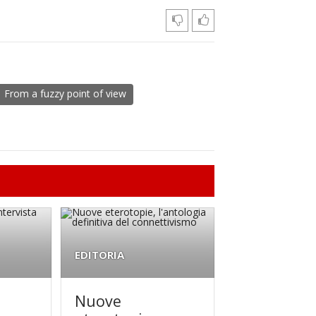
From a fuzzy point of view
EDITORIA
Nuove