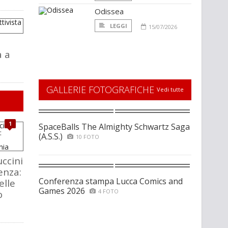
Odissea
LEGGI
15/07/2026
a a
GALLERIE FOTOGRAFICHE
Vedi tutte
1
SpaceBalls The Almighty Schwartz Saga
(A.S.S.)
10 FOTO
ccini
enza:
Conferenza stampa Lucca Comics and
elle
Games 2026
4 FOTO
o