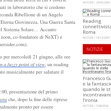
NOTIZIE / 23/05/2009
nati in laboratorio che si credono
econda Ribellione di un Angelo
Reading
l’Eterna Giovinezza. Una Guerra Santa
connettivist
 del Sistema Solare… Accanto
Roma
a zoon, co-fondatore di NeXT) e
NOTIZIE / 19/12/2007
hersider.com).
NOTIZIE
o per mercoledì 21 giugno, alle ore
 a fuzzy point of view
, un reading
lato musicalmente per salutare il
Francesco Gu
.
e la fantasci
quando le st
9.00, presentazione del primo
incontravan
 ora
che, dopo la fine delle riprese
l’ironia
inalmente pronto per essere
NOTIZIE / 7/08/2026