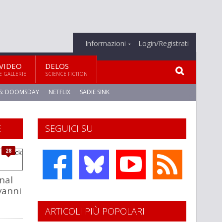
Informazioni
Login/Registrati
VIDEO
DELOS
E GALLERIE
SCIENCE FICTION
S: DOOMSDAY
NETFLIX
SADIE SINK
E
SEGUICI SU
28
nal
vanni
ARTICOLI PIÙ POPOLARI