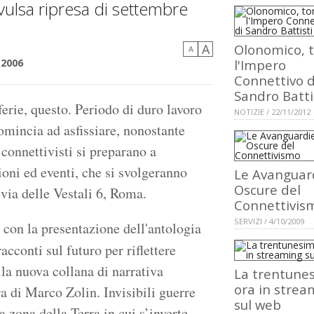
onvulsa ripresa di settembre
A
Olonomico, 
A
 2006
l'Impero
Connettivo d
Sandro Batti
ferie, questo. Periodo di duro lavoro
NOTIZIE / 22/11/2012
omincia ad asfissiare, nonostante
 connettivisti si preparano a
ioni ed eventi, che si svolgeranno
Le Avanguar
Oscure del
 via delle Vestali 6, Roma.
Connettivis
SERVIZI / 4/10/2009
 con la presentazione dell'antologia
acconti sul futuro per riflettere
lla nuova collana di narrativa
La trentune
ora in strea
ra di Marco Zolin. Invisibili guerre
sul web
 zona della Terra in cui s’inverte