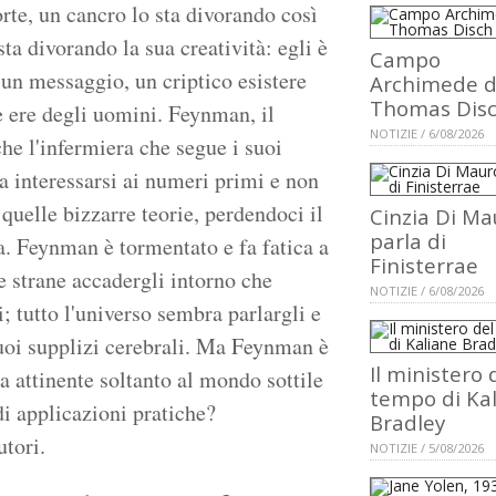
rte, un cancro lo sta divorando così
a divorando la sua creatività: egli è
Campo
un messaggio, un criptico esistere
Archimede d
Thomas Dis
e ere degli uomini. Feynman, il
NOTIZIE / 6/08/2026
he l'infermiera che segue i suoi
a interessarsi ai numeri primi e non
e quelle bizzarre teorie, perdendoci il
Cinzia Di Ma
parla di
ta. Feynman è tormentato e fa fatica a
Finisterrae
se strane accadergli intorno che
NOTIZIE / 6/08/2026
i; tutto l'universo sembra parlargli e
 suoi supplizi cerebrali. Ma Feynman è
Il ministero 
a attinente soltanto al mondo sottile
tempo di Ka
di applicazioni pratiche?
Bradley
utori.
NOTIZIE / 5/08/2026