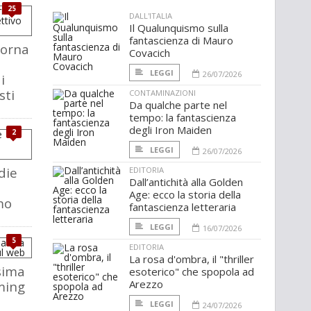
25
DALL'ITALIA
Il Qualunquismo sulla
fantascienza di Mauro
torna
Covacich
LEGGI
26/07/2026
i
sti
CONTAMINAZIONI
Da qualche parte nel
tempo: la fantascienza
degli Iron Maiden
2
LEGGI
26/07/2026
die
EDITORIA
Dall’antichità alla Golden
Age: ecco la storia della
mo
fantascienza letteraria
LEGGI
16/07/2026
5
EDITORIA
La rosa d'ombra, il "thriller
sima
esoterico" che spopola ad
Arezzo
ming
LEGGI
24/07/2026