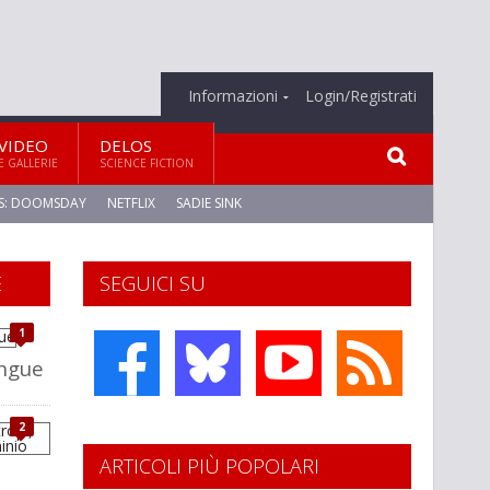
Informazioni
Login/Registrati
VIDEO
DELOS
E GALLERIE
SCIENCE FICTION
S: DOOMSDAY
NETFLIX
SADIE SINK
E
SEGUICI SU
1
angue
2
ARTICOLI PIÙ POPOLARI