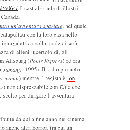
d/6064/
Il cast abbonda di illustri
n Canada.
hura un’avventura spaziale
, nel quale
catapultati con la loro casa nello
intergalattica nella quale ci sarà
za di alieni lucertoloidi, gli
Van Allsburg (
) ed era
Polar Express
di
(1995). Il volto più noto
Jumanji
) mentre il regista è
Jon
ei mondi
tato non disprezzabile con
e che
Elf
 scelto per dirigere l’avventura
ribuite da qui a fine anno nei cinema
 anche altri horror, tra cui un