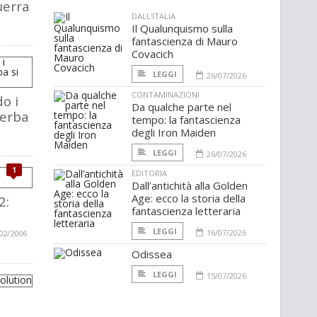
uerra
DALL'ITALIA
Il Qualunquismo sulla
fantascienza di Mauro
Covacich
LEGGI
26/07/2026
CONTAMINAZIONI
o i
Da qualche parte nel
 erba
tempo: la fantascienza
degli Iron Maiden
LEGGI
26/07/2026
1
EDITORIA
Dall’antichità alla Golden
Age: ecco la storia della
2:
fantascienza letteraria
LEGGI
16/07/2026
02/2006
Odissea
LEGGI
15/07/2026