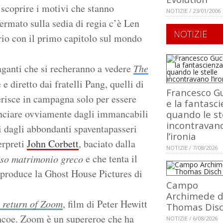
 scoprire i motivi che stanno
NOTIZIE / 23/01/2006
fermato sulla sedia di regia c’è Len
NOTIZIE
io con il primo capitolo sul mondo
paganti che si recheranno a vedere
The
 e diretto dai fratelli Pang, quelli di
Francesco Gu
ferisce in campagna solo per essere
e la fantasci
inciare ovviamente dagli immancabili
quando le st
incontravan
i dagli abbondanti spaventapasseri
l’ironia
erpreti
John Corbett
, baciato dalla
NOTIZIE / 7/08/2026
e che tenta il
sso matrimonio greco
oproduce la Ghost House Pictures di
Campo
Archimede d
 return of Zoom
, film di Peter Hewitt
Thomas Dis
thcoe. Zoom è un supereroe che ha
NOTIZIE / 6/08/2026