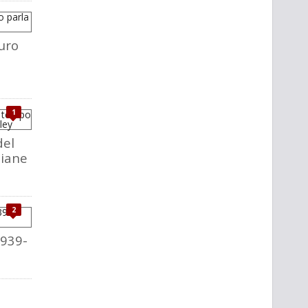
uro
1
del
liane
2
1939-