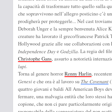
la capacità di trasformare tutto quello sulla q
che sopravvivono nell’allegro posticino c’è un 
prodigherà per proteggerle... Nel cast trovia
Deborah Unger e la sempre benvenuta Alice Krig
creature ha lavorato il greco/francese Patrick
Hollywood grazie alle sue collaborazioni co
e
. La regia del fi
Independence Day
Godzilla
Christophe Gans
, assurto a notorietà internaz
.
lupi
Torna al genere horror
Renny Harlin
, recente
Genesi
e che ora è al lavoro su
The Covenant
(
quattro giovani e baldi All American Boys dev
fermare, una malvagia entità che loro stessi h
copione, che non ci pare particolarmente origi
responsabile della sceneggiatura del non esa