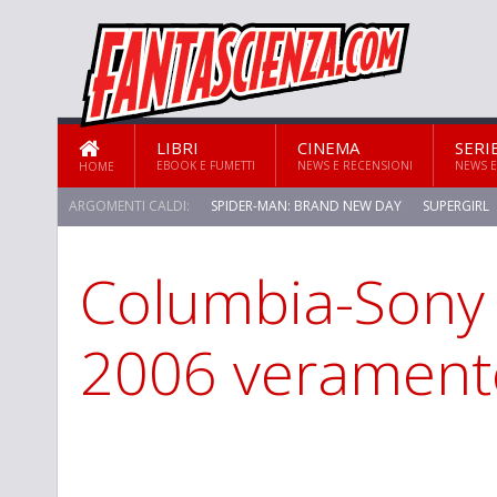
LIBRI
CINEMA
SERI
EBOOK E FUMETTI
NEWS E RECENSIONI
NEWS E
HOME
ARGOMENTI CALDI:
SPIDER-MAN: BRAND NEW DAY
SUPERGIRL
Columbia-Sony 
STAR TREK: STRANGE NEW WORLDS
2006 veramente