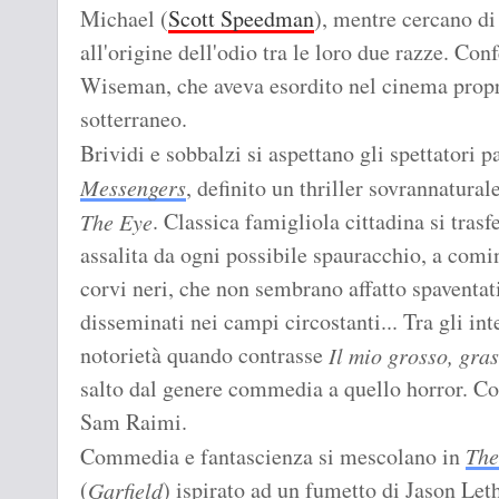
Michael (
Scott Speedman
), mentre cercano di
all'origine dell'odio tra le loro due razze. Con
Wiseman, che aveva esordito nel cinema propr
sotterraneo.
Brividi e sobbalzi si aspettano gli spettatori 
Messengers
, definito un thriller sovrannaturale
. Classica famigliola cittadina si tras
The Eye
assalita da ogni possibile spauracchio, a com
corvi neri, che non sembrano affatto spaventat
disseminati nei campi circostanti... Tra gli int
notorietà quando contrasse
Il mio grosso, gra
salto dal genere commedia a quello horror. C
Sam Raimi.
Commedia e fantascienza si mescolano in
The
(
) ispirato ad un fumetto di Jason Le
Garfield