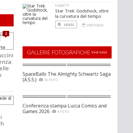
FUMETTI
Star Trek: Godshock, oltre
la curvatura del tempo
LEGGI
26/07/2026
2
GALLERIE FOTOGRAFICHE
Vedi tutte
ccini
enza:
elle
SpaceBalls The Almighty Schwartz Saga
o
(A.S.S.)
10 FOTO
Conferenza stampa Lucca Comics and
Games 2026
4 FOTO
i
ch