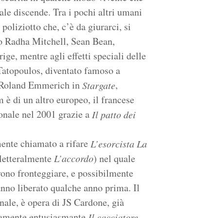
uale discende. Tra i pochi altri umani
poliziotto che, c’è da giurarci, si
mo Radha Mitchell, Sean Bean,
e, mentre agli effetti speciali delle
 Tatopoulos, diventato famoso a
n Roland Emmerich in
,
Stargate
lm è di un altro europeo, il francese
ionale nel 2001 grazie a
Il patto dei
mente chiamato a rifare
L’esorcista La
letteralmente
L’accordo
) nel quale
ono fronteggiare, e possibilmente
anno liberato qualche anno prima. Il
nale, è opera di JS Cardone, già
ttamente entusiasmante
Il cacciatore