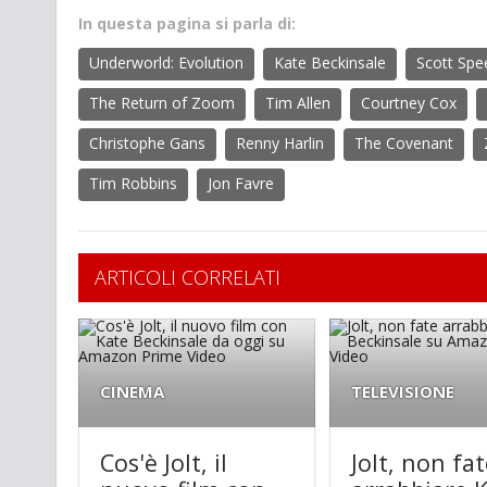
In questa pagina si parla di:
Underworld: Evolution
Kate Beckinsale
Scott Sp
The Return of Zoom
Tim Allen
Courtney Cox
Christophe Gans
Renny Harlin
The Covenant
Tim Robbins
Jon Favre
ARTICOLI CORRELATI
CINEMA
TELEVISIONE
Cos'è Jolt, il
Jolt, non fa