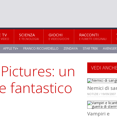
E TV
SCIENZA
GIOCHI
RACCONTI
 VIDEO
E TECNOLOGIA
E VIDEOGIOCHI
E FUMETTI ORIGINALI
APPLE TV+
FRANCO RICCIARDIELLO
ZENDAYA
STAR TREK
AVENGER
Pictures: un
VEDI ANCH
 fantastico
Nemici di s
NOTIZIE / 19/09/2007
Vampiri e