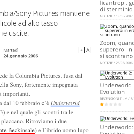
licantropi, g
di sterminio
umbia/Sony Pictures mantiene
NOTIZIE / 18/06/2007
licole ad alto tasso
me uscite.
Zoom, quand
supereroi in
A
Martedì
A
si scontrano
24 gennaio 2006
NOTIZIE / 28/06/2006
ede la Columbia Pictures, fusa dal
 della Sony, fortemente impegnata
Underworld 
Evolution
iù importanti.
RECENSIONI FILM / 6/
a dal 10 febbraio c’è
Underworld
) e nel quale gli scontri tra le
i placcano. Ritroviamo i due
Underworld:
ate Beckinsale
) e l’ibrido uomo lupo
Evolution