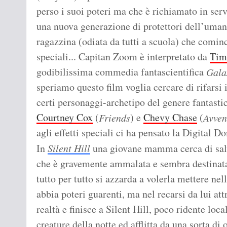
perso i suoi poteri ma che è richiamato in ser
una nuova generazione di protettori dell’umani
ragazzina (odiata da tutti a scuola) che cominci
speciali... Capitan Zoom è interpretato da
Tim
godibilissima commedia fantascientifica
Gala
speriamo questo film voglia cercare di rifarsi
certi personaggi-archetipo del genere fantasti
Courtney Cox
(
) e
Chevy Chase
(
Friends
Avven
agli effetti speciali ci ha pensato la Digital D
In
Silent Hill
una giovane mamma cerca di salvar
che è gravemente ammalata e sembra destinata 
tutto per tutto si azzarda a volerla mettere ne
abbia poteri guarenti, ma nel recarsi da lui at
realtà e finisce a Silent Hill, poco ridente loca
creature della notte ed afflitta da una sorta d