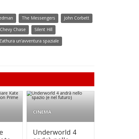
eedman
The Messengers
John Corbett
Chevy Chase
Silent Hill
Zathura un’avventura spaziale
CINEMA
te
Underworld 4