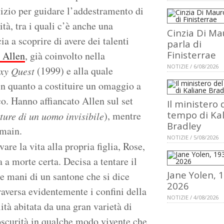
vizio per guidare l’addestramento di
tà, tra i quali c’è anche una
Cinzia Di Ma
a a scoprire di avere dei talenti
parla di
Finisterrae
 Allen
, già coinvolto nella
NOTIZIE / 6/08/2026
(1999) e alla quale
xy Quest
 in quanto a costituire un omaggio a
co. Hanno affiancato Allen sul set
Il ministero 
tempo di Ka
), mentre
ture di un uomo invisibile
Bradley
omain.
NOTIZIE / 5/08/2026
e la vita alla propria figlia, Rose,
a morte certa. Decisa a tentare il
Jane Yolen, 
lle mani di un santone che si dice
2026
traversa evidentemente i confini della
NOTIZIE / 4/08/2026
lità abitata da una gran varietà di
i oscurità in qualche modo vivente che