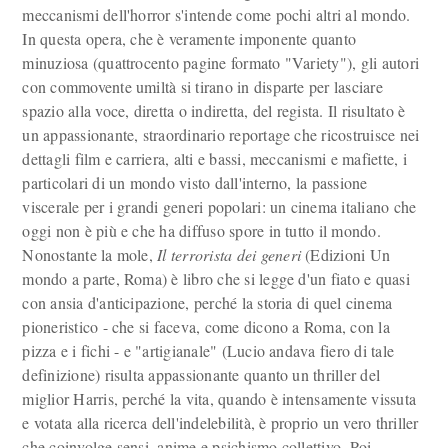
meccanismi dell'horror s'intende come pochi altri al mondo.
In questa opera, che è veramente imponente quanto
minuziosa (quattrocento pagine formato "Variety"), gli autori
con commovente umiltà si tirano in disparte per lasciare
spazio alla voce, diretta o indiretta, del regista. Il risultato è
un appassionante, straordinario reportage che ricostruisce nei
dettagli film e carriera, alti e bassi, meccanismi e mafiette, i
particolari di un mondo visto dall'interno, la passione
viscerale per i grandi generi popolari: un cinema italiano che
oggi non è più e che ha diffuso spore in tutto il mondo.
Nonostante la mole,
Il
terrorista dei generi
(Edizioni Un
mondo a parte, Roma) è libro che si legge d'un fiato e quasi
con ansia d'anticipazione, perché la storia di quel cinema
pioneristico - che si faceva, come dicono a Roma, con la
pizza e i fichi - e "artigianale" (Lucio andava fiero di tale
definizione) risulta appassionante quanto un thriller del
miglior Harris, perché la vita, quando è intensamente vissuta
e votata alla ricerca dell'indelebilità, è proprio un vero thriller
che coinvolge sensi, anime e psichismo collettivo. Poi