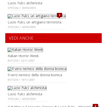
Lucio Fulci: alchimista
SPECIALI / 20/06/2004
2
Lucio Fulci, un artigiano terrorista
SPECIALI / 20/06/2004
VEDI ANCHE
Italian Horror Week
NOTIZIE / 22/11/2007
Il vero nemico della donna bionica
NOTIZIE / 19/11/2007
Lucio Fulci: alchimista
SPECIALI / 20/06/2004
2
Il dubbio e il peccato: l'opera di Lucio Fulci - Intervista con