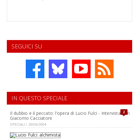
SEGUICI SU
IN QUESTO SPECIALE
2
Il dubbio e il peccato: l'opera di Lucio Fulci - Intervista con
Giacomo Cacciatore
SPECIALI / 20/06/2004