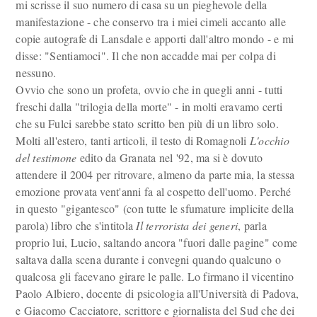
mi scrisse il suo numero di casa su un pieghevole della
manifestazione - che conservo tra i miei cimeli accanto alle
copie autografe di Lansdale e apporti dall'altro mondo - e mi
disse: "Sentiamoci". Il che non accadde mai per colpa di
nessuno.
Ovvio che sono un profeta, ovvio che in quegli anni - tutti
freschi dalla "trilogia della morte" - in molti eravamo certi
che su Fulci sarebbe stato scritto ben più di un libro solo.
Molti all'estero, tanti articoli, il testo di Romagnoli
L'occhio
del testimone
edito da Granata nel '92, ma si è dovuto
attendere il 2004 per ritrovare, almeno da parte mia, la stessa
emozione provata vent'anni fa al cospetto dell'uomo. Perché
in questo "gigantesco" (con tutte le sfumature implicite della
parola) libro che s'intitola
Il
terrorista dei generi
, parla
proprio lui, Lucio, saltando ancora "fuori dalle pagine" come
saltava dalla scena durante i convegni quando qualcuno o
qualcosa gli facevano girare le palle. Lo firmano il vicentino
Paolo Albiero, docente di psicologia all'Università di Padova,
e Giacomo Cacciatore, scrittore e giornalista del Sud che dei