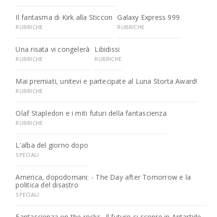
Il fantasma di Kirk alla Sticcon
Galaxy Express 999
RUBRICHE
RUBRICHE
Una risata vi congelerà
Libidissi
RUBRICHE
RUBRICHE
Mai premiati, unitevi e partecipate al Luna Storta Award!
RUBRICHE
Olaf Stapledon e i miti futuri della fantascienza
RUBRICHE
L'alba del giorno dopo
SPECIALI
America, dopodomani: - The Day after Tomorrow e la
politica del disastro
SPECIALI
Fantascienza on the rocks
Il futuro si scopre in Antartide