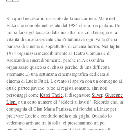
Sin qui il necessario riassunto della sua carriera. Ma è del
Fulci che conobbi nell'estate del 1984 che vorrei parlare. Un
uomo forse già toccato dalla malattia, ma con l'energia e la
vitalità di un adolescente che s'illuminava ogni volta che si
parlava di cinema e, soprattutto, di cinema horror. Nel luglio
1984 organizzai incredibilmente al Teatro Comunale di
Alessandria (incredibilmente, perché in Alessandria
organizzare qualcosa è, chissà perché, di una difficoltà
stremante...) una settimana cinematografica dedicata al
cinema di Lucio Fulci. L'evento si apriva con un convegno al
quale partecipavano, oltre al regista romano, altri noti
personaggi come
Karel Thole
, il disegnatore
Silver
,
Giuseppe
Lippi
e un certo numero di "addetti ai lavori". Ricordo che, in
compagnia di Gian Maria Panizza, mi fiondai a Linate per
prelevare Lucio e condurlo nella città grigia. Quando lo
vedemmo arrivare tra la folla, ci presentammo un po'
intimiditi e, dopo sessanta secondi di civili convenevoli,