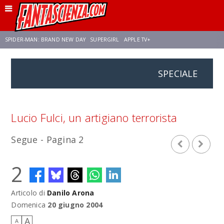
SPIDER-MAN: BRAND NEW DAY
SUPERGIRL
APPLE TV+
SPECIALE
FRANCO RICCIARDIELLO
ZENDAYA
STAR TREK
AVENGERS: DOOMSDAY
NETFLIX
SADIE SINK
STAR TREK: STRANGE NEW WORLDS
Lucio Fulci, un artigiano terrorista
Segue - Pagina 2
2
Articolo di
Danilo Arona
Domenica
20 giugno 2004
A
A