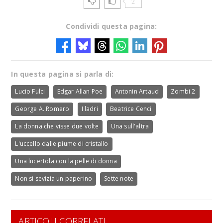
2
Condividi questa pagina:
In questa pagina si parla di:
Lucio Fulci
Edgar Allan Poe
Antonin Artaud
Zombi 2
George A. Romero
I ladri
Beatrice Cenci
La donna che visse due volte
Una sull'altra
L'uccello dalle piume di cristallo
Una lucertola con la pelle di donna
Non si sevizia un paperino
Sette note
ARTICOLI CORRELATI