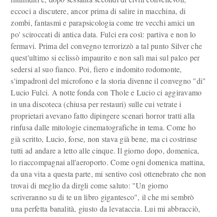
eccoci a discutere, ancor prima di salire in macchina, di
zombi, fantasmi e parapsicologia come tre vecchi amici un
po' sciroccati di antica data. Fulci era così: partiva e non lo
fermavi. Prima del convegno terrorizzò a tal punto Silver che
quest'ultimo si eclissò impaurito e non salì mai sul palco per
sedersi al suo fianco. Poi, fiero e indomito rodomonte,
s'impadronì del microfono e la storia divenne il convegno "di"
Lucio Fulci. A notte fonda con Thole e Lucio ci aggiravamo
in una discoteca (chiusa per restauri) sulle cui vetrate i
proprietari avevano fatto dipingere scenari horror tratti alla
rinfusa dalle mitologie cinematografiche in tema. Come ho
già scritto, Lucio, forse, non stava già bene, ma ci costrinse
tutti ad andare a letto alle cinque. Il giorno dopo, domenica,
lo riaccompagnai all'aeroporto. Come ogni domenica mattina,
da una vita a questa parte, mi sentivo così ottenebrato che non
trovai di meglio da dirgli come saluto: "Un giorno
scriveranno su di te un libro gigantesco", il che mi sembrò
una perfetta banalità, giusto da levataccia. Lui mi abbracciò,