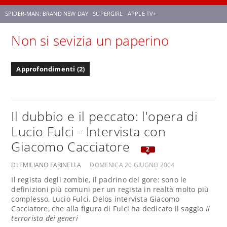
SPIDER-MAN: BRAND NEW DAY
SUPERGIRL
APPLE TV+
Non si sevizia un paperino
FRANCO RICCIARDIELLO
ZENDAYA
STAR TREK
AVENGERS: DOOMSDAY
Approfondimenti (2)
NETFLIX
SADIE SINK
STAR TREK: STRANGE NEW WORLDS
Il dubbio e il peccato: l'opera di
Lucio Fulci - Intervista con
Giacomo Cacciatore
2
DI EMILIANO FARINELLA
DOMENICA 20 GIUGNO 2004
Il regista degli zombie, il padrino del gore: sono le
definizioni più comuni per un regista in realtà molto più
complesso, Lucio Fulci. Delos intervista Giacomo
Cacciatore, che alla figura di Fulci ha dedicato il saggio
Il
terrorista dei generi