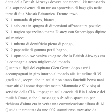
detta della British Airways doveva contenere il kit necessario
alla sopravvivenza di un turista sprovvisto di bagaglio nelle
terre di Sua Maestà Britannica. Dentro trovò:
N. 1 mutanda di pizzo, bianca;
N. 1 salvietta in spugna di dimensioni affrancatura postale;
N. 1 tragico spazzolino marca Disney con Superpippo dipinto
sul manico;
N. 1 tubetto di dentifricio pieno di pongo;
N. 2 paperelle di gomma per il bagno;
N. 1 opuscolo ove veniva spiegato che la British Airways era
la compagnia aerea migliore del mondo.
Quanto ai figli del capitano Glen Grant, dopo averli
accompagnati in giro intorno al mondo alla latitudine di 35
gradi sud, scoprii che in realtà non erano fanciulli bensì nani
travestiti (di nome rispettivamente Màmmolo e Sìlviolo) al
servizio della CIA, impegnati nella caccia di Bin Laden e del
mullah Omar, e che il messaggio sbiadito spacciato per
richiesta d'aiuto era in verità una comunicazione cifrata di Al
Queida intercettata da uno 007 statunitense travestito da