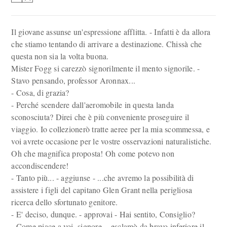
Il giovane assunse un'espressione afflitta. - Infatti è da allora
che stiamo tentando di arrivare a destinazione. Chissà che
questa non sia la volta buona.
Mister Fogg si carezzò signorilmente il mento signorile. -
Stavo pensando, professor Aronnax...
- Cosa, di grazia?
- Perché scendere dall'aeromobile in questa landa
sconosciuta? Direi che è più conveniente proseguire il
viaggio. Io collezionerò tratte aeree per la mia scommessa, e
voi avrete occasione per le vostre osservazioni naturalistiche.
Oh che magnifica proposta! Oh come potevo non
accondiscendere!
- Tanto più... - aggiunse - ...che avremo la possibilità di
assistere i figli del capitano Glen Grant nella perigliosa
ricerca dello sfortunato genitore.
- E' deciso, dunque. - approvai - Hai sentito, Consiglio?
- Come piace a voi, signore. - esclamò da bravo inferiore il