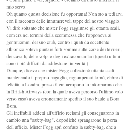
mio servo.
Oh quanto questa decisione fu opportuna! Non sto a tediarvi
con il racconto delle innumerevoli tappe del nostro viaggio.
Vi dirò soltanto che mister Fogg raggiunse gli ottanta scali,
com'era nei termini della scommessa che l'opponeva ai
gentiluomini del suo club, contro i quali da eccellente
albionico soleva puntare forti somme sulle corse dei levrieri,
dei cavalli, delle volpi e degli extracomunitari (questi ultimi
sono i più difficili da addestrare, in verità!).
Dunque, dicevo che mister Fogg collezionò ottanta scali
mantenendo il proprio bagaglio, ragionpercui tornò, ebbro di
felicità, a Londra, presso il cui aeroporto lo informarono che
la British Airways (con la quale aveva percorso l'ultimo volo
verso casa) aveva erroneamente spedito il suo baule a Bora
Bora.
Gli ineffabili addetti all'ufficio reclami gli consegnarono in
cambio una "safety-bag", dopodiché sprangarono la porta
dell'ufficio. Mister Fogg aprì confuso la safety-bag, che a