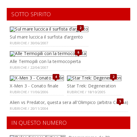
SOTTO SPIRITO
2
Sul mare luccica il surfista d’argento
RUBRICHE / 30/06/2007
6
Alle Termopili con la termocoperta
RUBRICHE / 22/04/2007
4
2
X-Men 3 - Conato finale
Star Trek: Degeneration
RUBRICHE / 11/06/2006
RUBRICHE / 18/10/2005
5
Alien vs Predator, questa sera all'Olimpico (arbitra Collina)
RUBRICHE / 20/11/2004
IN QUESTO NUMERO