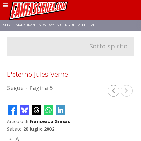
SPIDER-MAN: BRAND NEW DAY
SUPERGIRL
APPLE TV+
Sotto spirito
FRANCO RICCIARDIELLO
ZENDAYA
STAR TREK
AVENGERS: DOOMSDAY
NETFLIX
SADIE SINK
CELIA ROSE GOODING
L'eterno Jules Verne
Segue - Pagina 5
Articolo di
Francesco Grasso
Sabato
20 luglio 2002
A
A