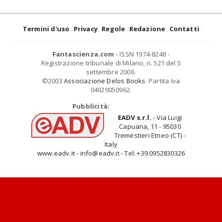
Termini d'uso
Privacy
Regole
Redazione
Contatti
Fantascienza.com
- ISSN 1974-8248 -
Registrazione tribunale di Milano, n. 521 del 5
settembre 2006.
©2003
Associazione Delos Books
. Partita Iva
04029050962.
Pubblicità:
EADV s.r.l.
- Via Luigi
Capuana, 11 - 95030
Tremestieri Etneo (CT) -
Italy
www.eadv.it - info@eadv.it - Tel: +39.0952830326