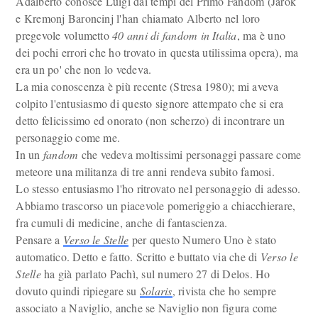
Adalberto conosce Luigi dai tempi del Primo Fandom (Jarok
e Kremonj Baroncinj l'han chiamato Alberto nel loro
pregevole volumetto
40 anni di fandom in Italia
, ma è uno
dei pochi errori che ho trovato in questa utilissima opera), ma
era un po' che non lo vedeva.
La mia conoscenza è più recente (Stresa 1980); mi aveva
colpito l'entusiasmo di questo signore attempato che si era
detto felicissimo ed onorato (non scherzo) di incontrare un
personaggio come me.
In un
fandom
che vedeva moltissimi personaggi passare come
meteore una militanza di tre anni rendeva subito famosi.
Lo stesso entusiasmo l'ho ritrovato nel personaggio di adesso.
Abbiamo trascorso un piacevole pomeriggio a chiacchierare,
fra cumuli di medicine, anche di fantascienza.
Pensare a
Verso le Stelle
per questo Numero Uno è stato
automatico. Detto e fatto. Scritto e buttato via che di
Verso le
Stelle
ha già parlato Pachì, sul numero 27 di Delos. Ho
dovuto quindi ripiegare su
Solaris
, rivista che ho sempre
associato a Naviglio, anche se Naviglio non figura come