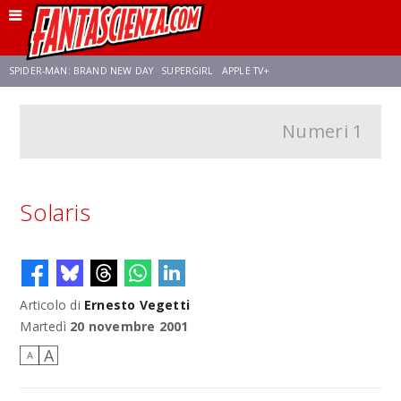
SPIDER-MAN: BRAND NEW DAY
SUPERGIRL
APPLE TV+
Numeri 1
FRANCO RICCIARDIELLO
ZENDAYA
STAR TREK
AVENGERS: DOOMSDAY
NETFLIX
SADIE SINK
CELIA ROSE GOODING
Solaris
Articolo di
Ernesto Vegetti
Martedì
20 novembre 2001
A
A