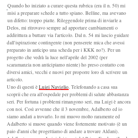
Quando ho iniziato a curare questa rubrica (era il n. 50) mi
misi a preparare schede a tutto spiano. Belline, ma avevano
un difetto: troppo piatte. Rileggendole prima di inviarle a
Delos, mi ritrovavo sempre ad apportare cambiamenti o
addirittura a buttare via l'articolo. Dal n. 54 mi lascio guidare
dall'ispirazione contingente (non penserete mica che avessi
preparato in anticipo una scheda per i KKK no?). Per un
progetto che vedrà la luce nell'aprile del 2002 (per
scaramanzia non anticipiamo niente) ho preso contatto con
diversi amici, vecchi e nuovi per proporre loro di scrivere un
articolo.
Uno di questi è
Luigi Naviglio
. Telefonando a casa sua
scoprii che era all'ospedale per problemi di salute abbastanza
seri. Per fortuna i problemi rimangono seri, ma Luigi è ancora
con noi. Così avvenne che il 3 novembre, Adalberto ed io
siamo andati a trovarlo. Io mi muovo molto raramente ed
Adalberto si muove quando viene fortemente motivato (è un
paio d'anni che progettiamo di andare a trovare Aldani).