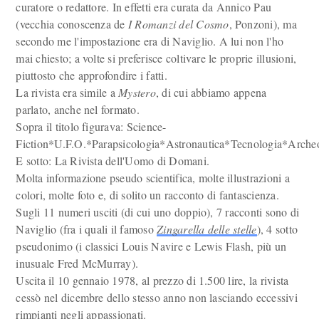
curatore o redattore. In effetti era curata da Annico Pau
(vecchia conoscenza de
I
Romanzi del Cosmo
, Ponzoni), ma
secondo me l'impostazione era di Naviglio. A lui non l'ho
mai chiesto; a volte si preferisce coltivare le proprie illusioni,
piuttosto che approfondire i fatti.
La rivista era simile a
Mystero
, di cui abbiamo appena
parlato, anche nel formato.
Sopra il titolo figurava: Science-
Fiction*U.F.O.*Parapsicologia*Astronautica*Tecnologia*Archeo
E sotto: La Rivista dell'Uomo di Domani.
Molta informazione pseudo scientifica, molte illustrazioni a
colori, molte foto e, di solito un racconto di fantascienza.
Sugli 11 numeri usciti (di cui uno doppio), 7 racconti sono di
Naviglio (fra i quali il famoso
Zingarella delle stelle
), 4 sotto
pseudonimo (i classici Louis Navire e Lewis Flash, più un
inusuale Fred McMurray).
Uscita il 10 gennaio 1978, al prezzo di 1.500 lire, la rivista
cessò nel dicembre dello stesso anno non lasciando eccessivi
rimpianti negli appassionati.