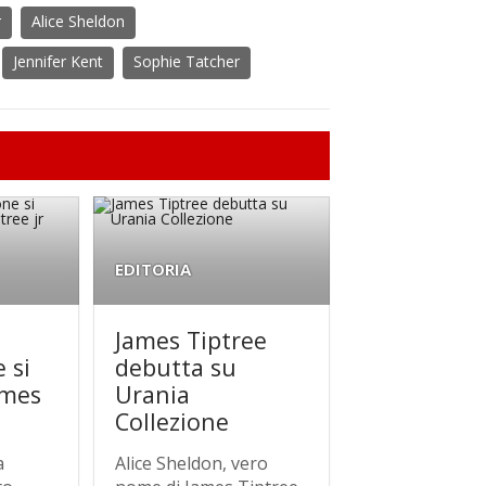
r
Alice Sheldon
Jennifer Kent
Sophie Tatcher
EDITORIA
James Tiptree
 si
debutta su
ames
Urania
Collezione
a
Alice Sheldon, vero