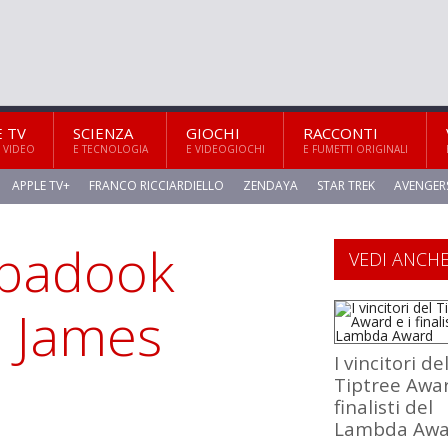
E TV
SCIENZA
GIOCHI
RACCONTI
 VIDEO
E TECNOLOGIA
E VIDEOGIOCHI
E FUMETTI ORIGINALI
APPLE TV+
FRANCO RICCIARDIELLO
ZENDAYA
STAR TREK
AVENGER
abadook
VEDI ANCH
a James
I vincitori de
Tiptree Awar
finalisti del
Lambda Awa