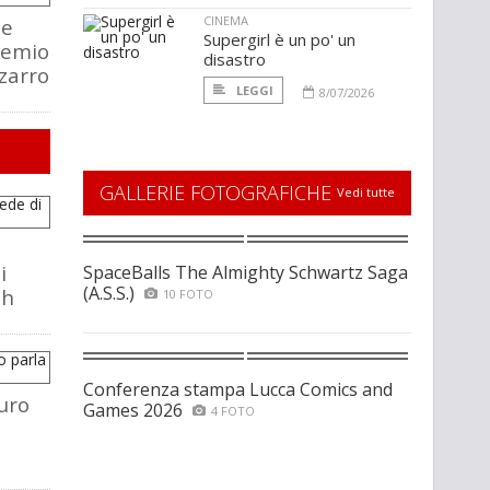
CINEMA
ee
Supergirl è un po' un
remio
disastro
zarro
LEGGI
8/07/2026
GALLERIE FOTOGRAFICHE
Vedi tutte
i
SpaceBalls The Almighty Schwartz Saga
(A.S.S.)
ch
10 FOTO
Conferenza stampa Lucca Comics and
uro
Games 2026
4 FOTO