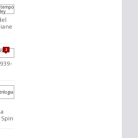
del
liane
2
1939-
la
o Spin