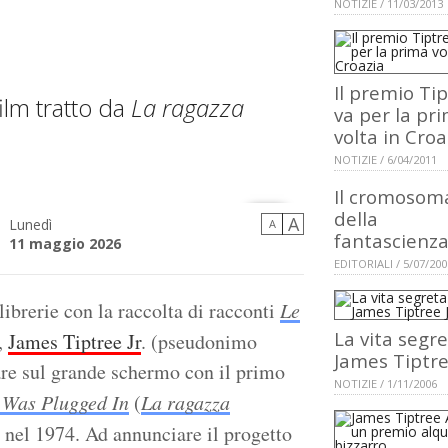
NOTIZIE / 11/03/2013
Il premio Ti
film tratto da
L
a ragazza
va per la pr
volta in Croa
NOTIZIE / 6/04/2011
Il cromosom
della
A
Lunedì
A
fantascienz
11 maggio 2026
EDITORIALI / 5/07/200
librerie con la raccolta di racconti
Le
La vita segre
,
James Tiptree Jr
. (pseudonimo
James Tiptree
are sul grande schermo con il primo
NOTIZIE / 1/11/2006
 Was Plugged In
(
La ragazza
 nel 1974. Ad annunciare il progetto