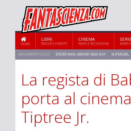
LIBRI
CINEMA
SERI
EBOOK E FUMETTI
NEWS E RECENSIONI
NEWS E
HOME
ARGOMENTI CALDI:
SPIDER-MAN: BRAND NEW DAY
SUPERGIRL
La regista di B
porta al cinem
Tiptree Jr.