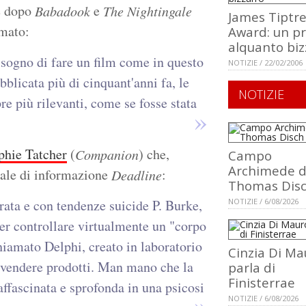
e dopo
e
Babadook
The Nightingale
James Tiptr
rmato:
Award: un p
alquanto biz
isogno di fare un film come in questo
NOTIZIE / 22/02/2006
bblicata più di cinquant'anni fa, le
NOTIZIE
e più rilevanti, come se fosse stata
phie Tatcher
(
) che,
Companion
Campo
Archimede d
tale di informazione
:
Deadline
Thomas Dis
urata e con tendenze suicide P. Burke,
NOTIZIE / 6/08/2026
er controllare virtualmente un "corpo
hiamato Delphi, creato in laboratorio
Cinzia Di Ma
e vendere prodotti. Man mano che la
parla di
Finisterrae
ffascinata e sprofonda in una psicosi
NOTIZIE / 6/08/2026