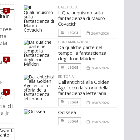
DALL'ITALIA
3
Il Qualunquismo sulla
fantascienza di Mauro
Covacich
ptree
LEGGI
26/07/2026
ima
zia
CONTAMINAZIONI
Da qualche parte nel
tempo: la fantascienza
degli Iron Maiden
3
a X
LEGGI
26/07/2026
a
EDITORIA
Dall’antichità alla Golden
9
Age: ecco la storia della
1
fantascienza letteraria
LEGGI
16/07/2026
ta di
 Jr.
Odissea
LEGGI
15/07/2026