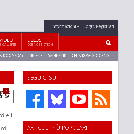
Informazioni
Login/Registrati
VIDEO
DELOS
E GALLERIE
SCIENCE FICTION
S: DOOMSDAY
NETFLIX
SADIE SINK
CELIA ROSE GOODING
E
SEGUICI SU
2
l
d e i
ARTICOLI PIÙ POPOLARI
rd