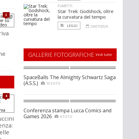
FUMETTI
Star Trek: Godshock, oltre
3
la curvatura del tempo
LEGGI
26/07/2026
riva
me
GALLERIE FOTOGRAFICHE
Vedi tutte
SpaceBalls The Almighty Schwartz Saga
(A.S.S.)
10 FOTO
4
Conferenza stampa Lucca Comics and
Games 2026
4 FOTO
ccini
enza:
elle
o