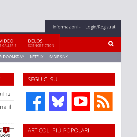
Informazioni
Login/Registrati
VIDEO
DELOS
E GALLERIE
SCIENCE FICTION
S: DOOMSDAY
NETFLIX
SADIE SINK
E
SEGUICI SU
na il
ARTICOLI PIÙ POPOLARI
1