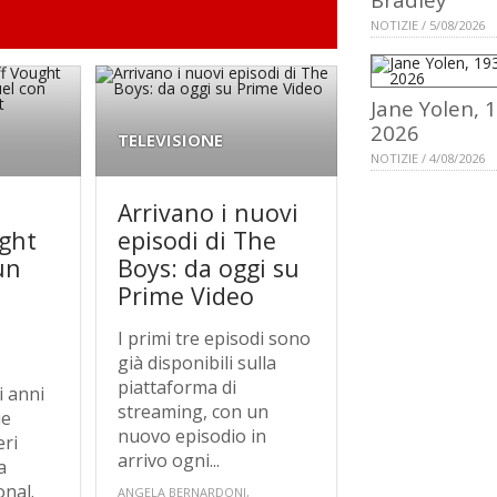
NOTIZIE / 5/08/2026
Jane Yolen, 
2026
TELEVISIONE
NOTIZIE / 4/08/2026
Arrivano i nuovi
ught
episodi di The
un
Boys: da oggi su
Prime Video
I primi tre episodi sono
già disponibili sulla
piattaforma di
i anni
streaming, con un
ie
nuovo episodio in
eri
arrivo ogni...
a
onal.
ANGELA BERNARDONI,