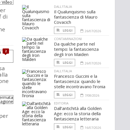
DALL'ITALIA
ler
Il Qualunquismo sulla
f di
fantascienza di Mauro
Covacich
me
LEGGI
26/07/2026
CONTAMINAZIONI
Da qualche parte nel
tempo: la fantascienza
2
degli Iron Maiden
LEGGI
26/07/2026
sa
DALL'ITALIA
alla
Francesco Guccini e la
ione
fantascienza: quando le
stelle incontravano l’ironia
LEGGI
7/08/2026
EDITORIA
Dall’antichità alla Golden
Age: ecco la storia della
per
fantascienza letteraria
LEGGI
16/07/2026