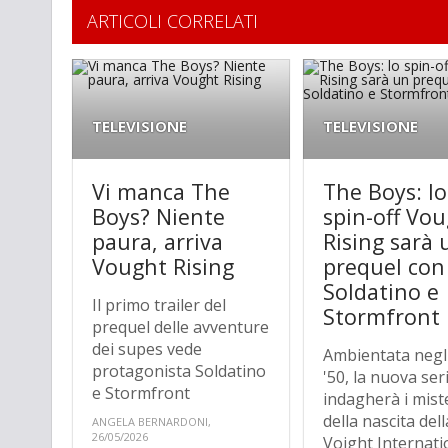
ARTICOLI CORRELATI
TELEVISIONE
TELEVISIONE
Vi manca The
The Boys: lo
Boys? Niente
spin-off Vo
paura, arriva
Rising sarà 
Vought Rising
prequel con
Soldatino e
Il primo trailer del
Stormfront
prequel delle avventure
dei supes vede
Ambientata negl
protagonista Soldatino
'50, la nuova ser
e Stormfront
indagherà i mist
della nascita dell
ANGELA BERNARDONI,
26/05/2026
Voight Internati