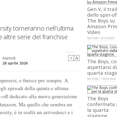
Gen V, il trai
dello spin-of
The Boys su
Amazon Pri
rsity torneranno nell'ultima
Video
e altre serie del franchise
NOTIZIE / 6/12/2022
A
Martedì
A
The Boys, co
28 aprile 2026
aspettarsi d
quarta stag
supereroi, e finisce per sempre. A
NOTIZIE / 13/07/2022
gli episodi della quinta e ultima
in-off dedicato alla nuova generazione
The Boys
a Amazon. Ma quello che sembra un
confermata 
la quarta
rsity, è in realtà un arrivederci e i
stagione