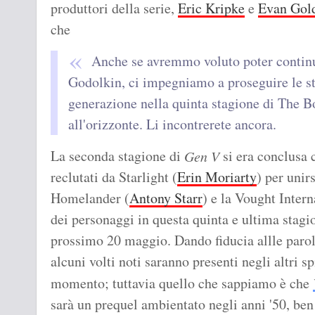
produttori della serie,
Eric Kripke
e
Evan Gol
che
Anche se avremmo voluto poter continuar
Godolkin, ci impegniamo a proseguire le st
generazione nella quinta stagione di The Bo
all'orizzonte. Li incontrerete ancora.
La seconda stagione di
si era conclusa 
Gen V
reclutati da Starlight (
Erin Moriarty
) per unir
Homelander (
Antony Starr
) e la Vought Inter
dei personaggi in questa quinta e ultima stagi
prossimo 20 maggio. Dando fiducia allle parol
alcuni volti noti saranno presenti negli altri s
momento; tuttavia quello che sappiamo è che
sarà un prequel ambientato negli anni '50, ben