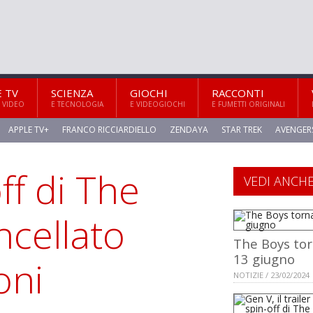
E TV
SCIENZA
GIOCHI
RACCONTI
 VIDEO
E TECNOLOGIA
E VIDEOGIOCHI
E FUMETTI ORIGINALI
APPLE TV+
FRANCO RICCIARDIELLO
ZENDAYA
STAR TREK
AVENGER
ff di The
VEDI ANCH
ncellato
The Boys tor
13 giugno
oni
NOTIZIE / 23/02/2024