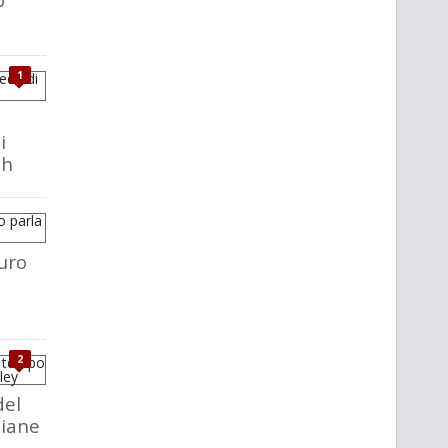
1
i
ch
uro
2
del
liane