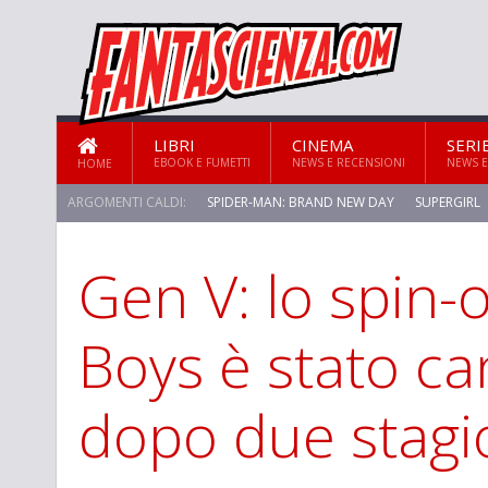
LIBRI
CINEMA
SERI
EBOOK E FUMETTI
NEWS E RECENSIONI
NEWS E
HOME
ARGOMENTI CALDI:
SPIDER-MAN: BRAND NEW DAY
SUPERGIRL
Gen V: lo spin-o
STAR TREK: STRANGE NEW WORLDS
Boys è stato ca
dopo due stagi