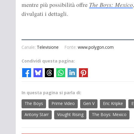
mentre più possibilità offre
The Boys: Mexico
divulgati i dettagli.
Canale:
Televisione
Fonte:
www.polygon.com
Condividi questa pagina:
In questa pagina si parla di:
The Boys
Prime Video
Gen V
Eric Kripke
E
Antony Starr
Vought Rising
The Boys: Mexico