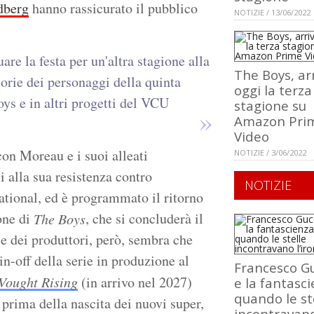
dberg
hanno rassicurato il pubblico
NOTIZIE / 13/06/2022
e la festa per un'altra stagione alla
The Boys, ar
orie dei personaggi della quinta
oggi la terza
ys e in altri progetti del VCU
stagione su
Amazon Pri
Video
con Moreau e i suoi alleati
NOTIZIE / 3/06/2022
si alla sua resistenza contro
NOTIZIE
national, ed è programmato il ritorno
one di
, che si concluderà il
The Boys
e dei produttori, però, sembra che
pin-off della serie in produzione al
Francesco Gu
Vought Rising
(in arrivo nel 2027)
e la fantasci
quando le st
 prima della nascita dei nuovi super,
incontravan