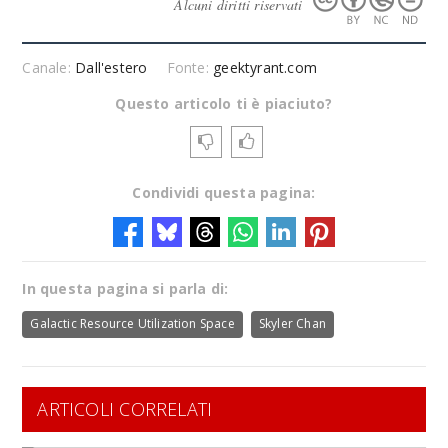
Alcuni diritti riservati
Canale:
Dall'estero
Fonte:
geektyrant.com
Questo articolo ti è piaciuto?
Condividi questa pagina:
In questa pagina si parla di:
Galactic Resource Utilization Space
Skyler Chan
ARTICOLI CORRELATI