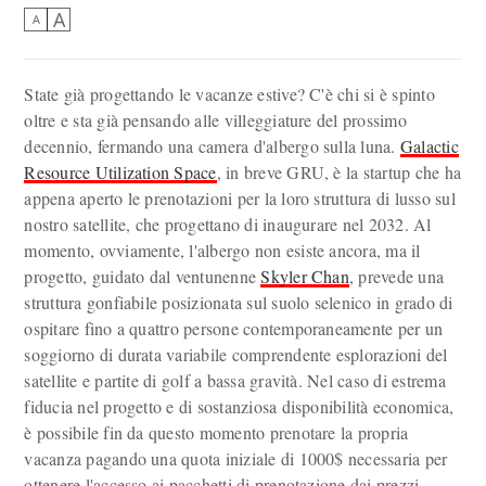
A
A
State già progettando le vacanze estive? C'è chi si è spinto
oltre e sta già pensando alle villeggiature del prossimo
decennio, fermando una camera d'albergo sulla luna.
Galactic
Resource Utilization Space
, in breve GRU, è la startup che ha
appena aperto le prenotazioni per la loro struttura di lusso sul
nostro satellite, che progettano di inaugurare nel 2032. Al
momento, ovviamente, l'albergo non esiste ancora, ma il
progetto, guidato dal ventunenne
Skyler Chan
, prevede una
struttura gonfiabile posizionata sul suolo selenico in grado di
ospitare fino a quattro persone contemporaneamente per un
soggiorno di durata variabile comprendente esplorazioni del
satellite e partite di golf a bassa gravità. Nel caso di estrema
fiducia nel progetto e di sostanziosa disponibilità economica,
è possibile fin da questo momento prenotare la propria
vacanza pagando una quota iniziale di 1000$ necessaria per
ottenere l'accesso ai pacchetti di prenotazione dai prezzi