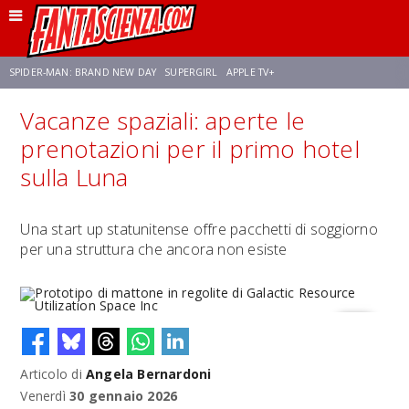
SPIDER-MAN: BRAND NEW DAY
SUPERGIRL
APPLE TV+
Vacanze spaziali: aperte le
FRANCO RICCIARDIELLO
ZENDAYA
STAR TREK
AVENGERS: DOOMSDAY
prenotazioni per il primo hotel
sulla Luna
NETFLIX
SADIE SINK
STAR TREK: STRANGE NEW WORLDS
Una start up statunitense offre pacchetti di soggiorno
per una struttura che ancora non esiste
Articolo di
Angela Bernardoni
Prototipo di mattone in regolite di Galactic Resource Utilization
Space Inc
Venerdì
30 gennaio 2026