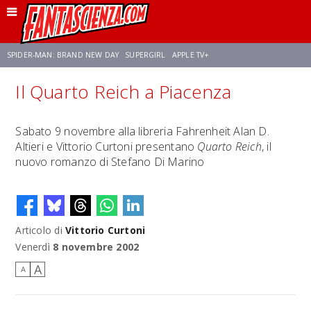
SPIDER-MAN: BRAND NEW DAY
SUPERGIRL
APPLE TV+
Il Quarto Reich a Piacenza
FRANCO RICCIARDIELLO
ZENDAYA
STAR TREK
AVENGERS: DOOMSDAY
Sabato 9 novembre alla libreria Fahrenheit Alan D.
Altieri e Vittorio Curtoni presentano
Quarto Reich
, il
NETFLIX
SADIE SINK
CELIA ROSE GOODING
nuovo romanzo di Stefano Di Marino
Articolo di
Vittorio Curtoni
Venerdì
8 novembre 2002
A
A