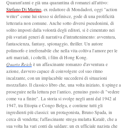
Quarant'anni e già una quarantina di romanzi all'attivo:
Stefano Di Marino
, ex redattore di Mondadori, oggi "action
writer" come lui stesso si definisce, gode di una prolificità
letteraria non comune. Anche sotto diversi pseudonimi, di
solito imposti dalla volontà degli editori, si è cimentato nei
più svariati generi di narrativa d'intrattenimento: avventura,
fantascienza, fantasy, spionaggio, thriller. Un autore
polimorfo e irrefrenabile che nella vita coltiva l'amore per le
arti marziali, i coltelli, i film di Hong Kong.
Quarto Reich
è un affascinante romanzo d'avventura e
azione, davvero capace di coinvolgere col suo ritmo
incalzante, con un implacabile succedersi di situazioni
mozzafiato. Il classico libro che, una volta iniziato, ti spinge a
proseguire nella lettura per l'antico, genuino gusto di "vedere
come va a finire". La storia si svolge negli anni dal 1942 al
1947, tra Etiopia e Congo Belga, e contiene tutti gli
ingredienti più classici: un protagonista, Bruno Spada, in
cerca di vendetta; l'affascinante strega mulatta Katalè, che a
sua volta ha vari conti da saldare; un ex ufficiale nazista che