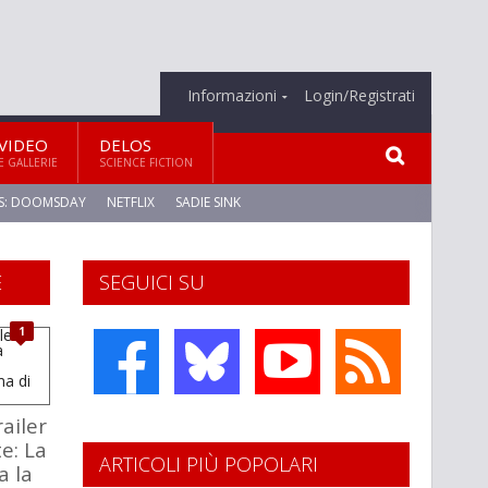
Informazioni
Login/Registrati
VIDEO
DELOS
E GALLERIE
SCIENCE FICTION
S: DOOMSDAY
NETFLIX
SADIE SINK
E
SEGUICI SU
1
ailer
e: La
ARTICOLI PIÙ POPOLARI
a la