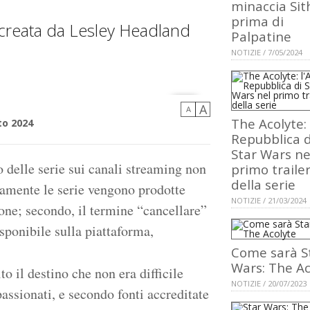
minaccia Sit
prima di
 creata da Lesley Headland
Palpatine
NOTIZIE / 7/05/2024
A
A
The Acolyte: 
to 2024
Repubblica d
Star Wars ne
 delle serie sui canali streaming non
primo traile
della serie
aramente le serie vengono prodotte
NOTIZIE / 21/03/2024
ione; secondo, il termine “cancellare”
sponibile sulla piattaforma,
Come sarà S
Wars: The Ac
to il destino che non era difficile
NOTIZIE / 20/07/2023
assionati, e secondo fonti accreditate