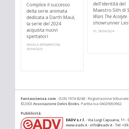
dell'identità del
Complice il successo
Maestro Sith di
della serie animata
Wars The Acolyte
.
dedicata a Darth Maul,
showrunner Lesly
la serie del 2024
acquista nuovi
S*, 28/06/2024
spettatori
ANGELA BERNARDONI,
30/04/2026
Fantascienza.com
- ISSN 1974-8248 - Registrazione tribunale 
©2003
Associazione Delos Books
. Partita Iva 04029050962.
Pubblicità:
EADV s.r.l.
- Via Luigi Capuana, 11 - 
www.eadv.it - info@eadv.it - Tel: +3