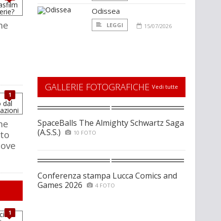
Odissea
he
LEGGI
15/07/2026
GALLERIE FOTOGRAFICHE
Vedi tutte
1
he
SpaceBalls The Almighty Schwartz Saga
(A.S.S.)
oto
10 FOTO
uove
Conferenza stampa Lucca Comics and
Games 2026
4 FOTO
1