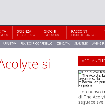
E TV
SCIENZA
GIOCHI
RACCONTI
 VIDEO
E TECNOLOGIA
E VIDEOGIOCHI
E FUMETTI ORIGINALI
APPLE TV+
FRANCO RICCIARDIELLO
ZENDAYA
STAR TREK
AVENGER
Acolyte si
VEDI ANCH
Uno nuovo tr
di The Acolyt
seguace svel