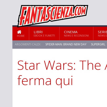
LIBRI
CINEMA
SERI
EBOOK E FUMETTI
NEWS E RECENSIONI
NEWS E
HOME
ARGOMENTI CALDI:
SPIDER-MAN: BRAND NEW DAY
SUPERGIRL
Star Wars: The 
STAR TREK: STRANGE NEW WORLDS
ferma qui