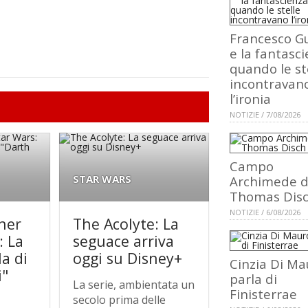
Francesco Gu
e la fantasci
quando le st
incontravan
l’ironia
NOTIZIE / 7/08/2026
Campo
STAR WARS
Archimede d
Thomas Dis
NOTIZIE / 6/08/2026
ner
The Acolyte: La
: La
seguace arriva
a di
oggi su Disney+
Cinzia Di Ma
i"
parla di
La serie, ambientata un
Finisterrae
secolo prima delle