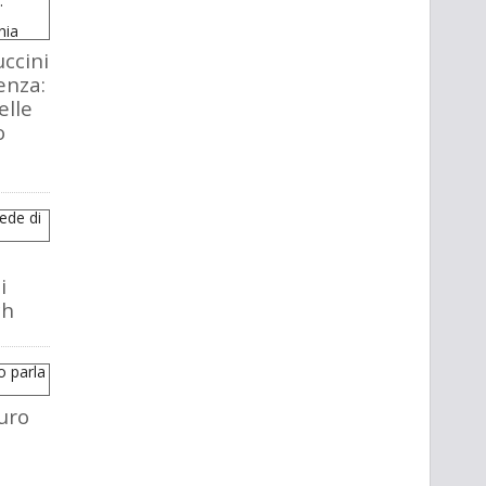
ccini
enza:
elle
o
i
ch
uro