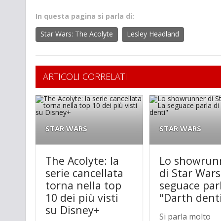
In questa pagina si parla di:
Star Wars: The Acolyte
Lesley Headland
ARTICOLI CORRELATI
STAR WARS
STAR WARS
The Acolyte: la
Lo showrun
serie cancellata
di Star Wars
torna nella top
seguace parl
10 dei più visti
"Darth dent
su Disney+
Si parla molto