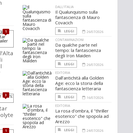
h
DALL'ITALIA
Il Qualunquismo sulla
fantascienza di Mauro
Covacich
LEGGI
1
26/07/2026
CONTAMINAZIONI
Da qualche parte nel
tempo: la fantascienza
l'Alta
degli Iron Maiden
i
LEGGI
l
26/07/2026
r
EDITORIA
Dall’antichità alla Golden
Age: ecco la storia della
fantascienza letteraria
3
LEGGI
16/07/2026
EDITORIA
tar
La rosa d'ombra, il "thriller
olyte
esoterico" che spopola ad
Arezzo
LEGGI
24/07/2026
1