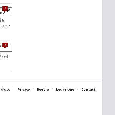
1
del
liane
2
1939-
 d'uso
Privacy
Regole
Redazione
Contatti