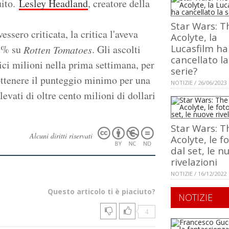
uito.
Lesley Headland
, creatore della
Star Wars: T
ssero criticata, la critica l'aveva
Acolyte, la
Lucasfilm ha
78% su
. Gli ascolti
Rotten Tomatoes
cancellato la
ici milioni nella prima settimana, per
serie?
 ottenere il punteggio minimo per una
NOTIZIE / 26/06/2023
levati di oltre cento milioni di dollari
Star Wars: T
Alcuni diritti riservati
Acolyte, le f
dal set, le n
rivelazioni
NOTIZIE / 16/12/2022
Questo articolo ti è piaciuto?
NOTIZIE
4