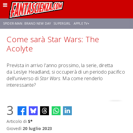
SPIDER-MAN: BRAND NEW DAY
SUPERGIRL
APPLE TV+
Come sarà Star Wars: The
FRANCO RICCIARDIELLO
ZENDAYA
STAR TREK
AVENGERS: DOOMSDAY
Acolyte
NETFLIX
SADIE SINK
STAR TREK: STRANGE NEW WORLDS
Prevista in arrivo l'anno prossimo, la serie, diretta
da Leslye Headland, si occuperà di un periodo pacifico
dell'universo di
Star Wars
. Ma come renderlo
interessante?
3
Articolo di
S*
Giovedì
20 luglio 2023