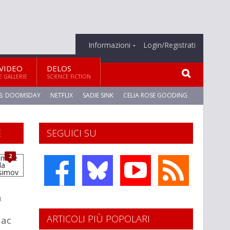
Informazioni
Login/Registrati
VIDEO
DELOS
E GALLERIE
SCIENCE FICTION
S: DOOMSDAY
NETFLIX
SADIE SINK
CELIA ROSE GOODING
E
SEGUICI SU
2
a
ARTICOLI PIÙ POPOLARI
aac