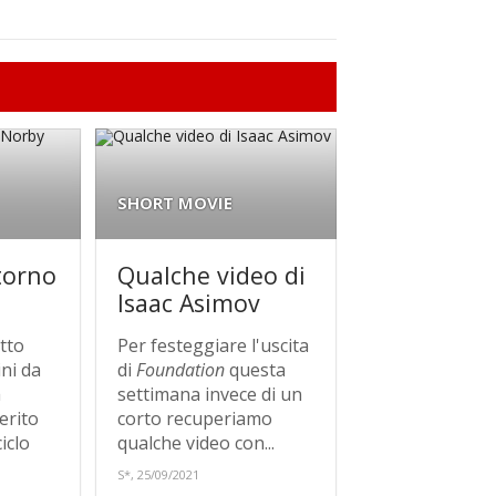
SHORT MOVIE
itorno
Qualche video di
Isaac Asimov
tto
Per festeggiare l'uscita
ni da
di
Foundation
questa
a
settimana invece di un
erito
corto recuperiamo
iclo
qualche video con...
S*, 25/09/2021