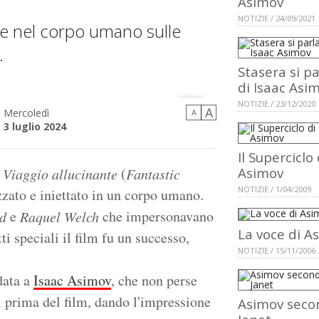
Asimov
NOTIZIE / 24/09/2021
re nel corpo umano sulle
.
Stasera si pa
di Isaac Asi
NOTIZIE / 23/12/2020
A
Mercoledì
A
3 luglio 2024
Il Superciclo 
m
(
Asimov
Viaggio allucinante
Fantastic
NOTIZIE / 1/04/2009
zzato e iniettato in un corpo umano.
e
che impersonavano
d
Raquel Welch
La voce di A
ti speciali il film fu un successo,
NOTIZIE / 15/11/2006
data a
Isaac Asimov
, che non perse
i prima del film, dando l'impressione
Asimov seco