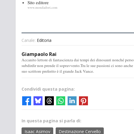
Sito editore
www.mondadori.com
Canale:
Editoria
Giampaolo Rai
Accanito lettore di fantascienza dai tempi dei dinosauri nonché perso
subdirdir non prende il sopravvento.Tra le sue passioni ci sono anche la 
suo scrittore preferito è il grande Jack Vance.
Condividi questa pagina:
In questa pagina si parla di:
Isaac Asimov
Destinazione Cervello