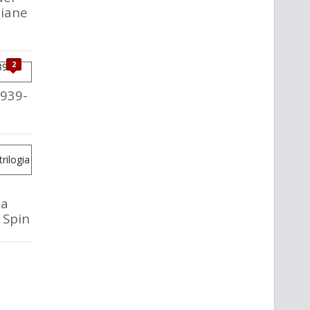
liane
2
1939-
la
o Spin