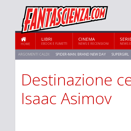
LIBRI
CINEMA
SERI
EBOOK E FUMETTI
NEWS E RECENSIONI
NEWS E
HOME
ARGOMENTI CALDI:
SPIDER-MAN: BRAND NEW DAY
SUPERGIRL
Destinazione ce
Isaac Asimov