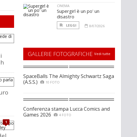
CINEMA
Supergirl è un po' un
disastro
LEGGI
8/07/2026
GALLERIE FOTOGRAFICHE
Vedi tutte
i
ch
SpaceBalls The Almighty Schwartz Saga
(A.S.S.)
10 FOTO
uro
Conferenza stampa Lucca Comics and
Games 2026
4 FOTO
1
del