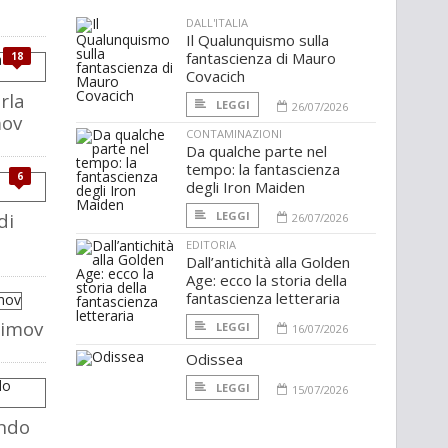
DALL'ITALIA
Il Qualunquismo sulla
fantascienza di Mauro
18
Covacich
rla
LEGGI
26/07/2026
mov
CONTAMINAZIONI
Da qualche parte nel
tempo: la fantascienza
6
degli Iron Maiden
di
LEGGI
26/07/2026
EDITORIA
Dall’antichità alla Golden
Age: ecco la storia della
fantascienza letteraria
simov
LEGGI
16/07/2026
Odissea
LEGGI
15/07/2026
ndo