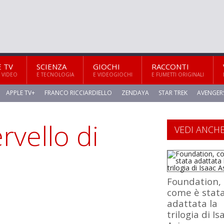
E TV
SCIENZA
GIOCHI
RACCONTI
 VIDEO
E TECNOLOGIA
E VIDEOGIOCHI
E FUMETTI ORIGINALI
APPLE TV+
FRANCO RICCIARDIELLO
ZENDAYA
STAR TREK
AVENGER
rvello di
VEDI ANCH
Foundation,
come è stat
adattata la
trilogia di Is