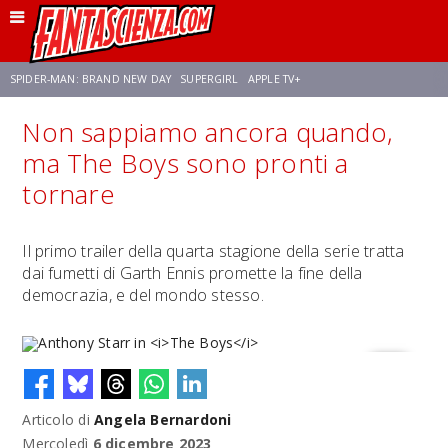
SPIDER-MAN: BRAND NEW DAY
SUPERGIRL
APPLE TV+
Non sappiamo ancora quando,
FRANCO RICCIARDIELLO
ZENDAYA
STAR TREK
AVENGERS: DOOMSDAY
ma The Boys sono pronti a
tornare
NETFLIX
SADIE SINK
STAR TREK: STRANGE NEW WORLDS
Il primo trailer della quarta stagione della serie tratta
dai fumetti di Garth Ennis promette la fine della
democrazia, e del mondo stesso.
Articolo di
Angela Bernardoni
Anthony Starr in
The Boys
Mercoledì
6 dicembre 2023