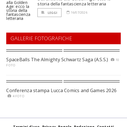
storia della fantascienza letteraria
16/07/2026
LEGGI
GALLERIE FOTOGRAFICHE
SpaceBalls The Almighty Schwartz Saga (A.S.S.)
10
FOTO
Conferenza stampa Lucca Comics and Games 2026
4 FOTO
Termini d'uso
Privacy
Regole
Redazione
Contatti