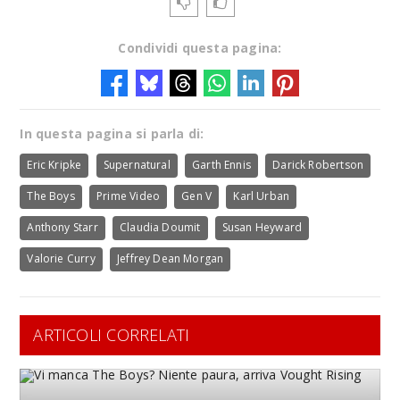
Condividi questa pagina:
In questa pagina si parla di:
Eric Kripke
Supernatural
Garth Ennis
Darick Robertson
The Boys
Prime Video
Gen V
Karl Urban
Anthony Starr
Claudia Doumit
Susan Heyward
Valorie Curry
Jeffrey Dean Morgan
ARTICOLI CORRELATI