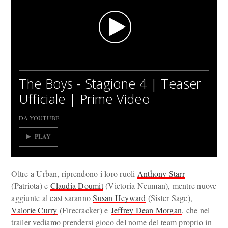
The Boys - Stagione 4 | Teaser
Ufficiale | Prime Video
DA YOUTUBE
PLAY
Oltre a Urban, riprendono i loro ruoli
Anthony Starr
(Patriota) e
Claudia Doumit
(Victoria Neuman), mentre nuove
aggiunte al cast saranno
Susan Heyward
(Sister Sage),
Valorie Curry
(Firecracker) e
Jeffrey Dean Morgan
, che nel
trailer vediamo prendersi gioco del nome del team proprio in