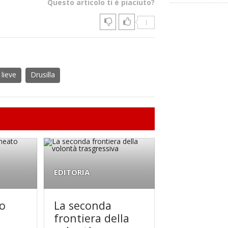
Questo articolo ti è piaciuto?
1
 lieve
Drusilla
EDITORIA
o
La seconda
frontiera della