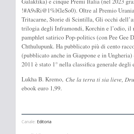
Galaktika) e cinque Premi Italia (nel 2023 gra
!#A9sRi@1%l€leSo0). Oltre al Premio Urania,
Tritacarne, Storie di Scintilla, Gli occhi dell
trilogia degli Inframondi, Korchin e l’odio, il
pamphlet satirico Pop-politics (con Pee Gee Da
Chthulupunk. Ha pubblicato più di cento racco
(pubblicato anche in Giappone e in Ungheria) e
2011 è stato 1° nella classifica generale degl
Lukha B. Kremo,
Che la terra ti sia lieve, Dru
ebook euro 1,99.
Canale:
Editoria