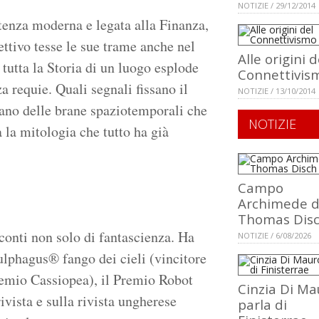
NOTIZIE / 29/12/2014
tenza moderna e legata alla Finanza,
ttivo tesse le sue trame anche nel
Alle origini d
 tutta la Storia di un luogo esplode
Connettivis
 requie. Quali segnali fissano il
NOTIZIE / 13/10/2014
tano delle brane spaziotemporali che
NOTIZIE
à la mitologia che tutto ha già
Campo
Archimede d
Thomas Dis
nti non solo di fantascienza. Ha
NOTIZIE / 6/08/2026
lphagus® fango dei cieli (vincitore
Premio Cassiopea), il Premio Robot
Cinzia Di Ma
vista e sulla rivista ungherese
parla di