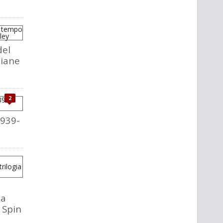
del
liane
2
1939-
la
o Spin