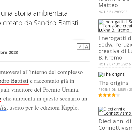
Matteo
, una storia ambientata
NOTIZIE / 2/09/2021
 creato da Sandro Battisti
I nerogatti d
Sodw, l'eruz
A
A
creativa di 
bre 2023
B. Kremo
NOTIZIE / 13/10/2016
muoversi all'interno del complesso
dro Battisti
e raccontato già in
The origins
quali vincitore del Premio Urania.
RECENSIONI LIBRI / 2
o
che ambienta in questo scenario un
lla
, uscito per le edizioni Kipple.
Dieci anni di
Connettivis