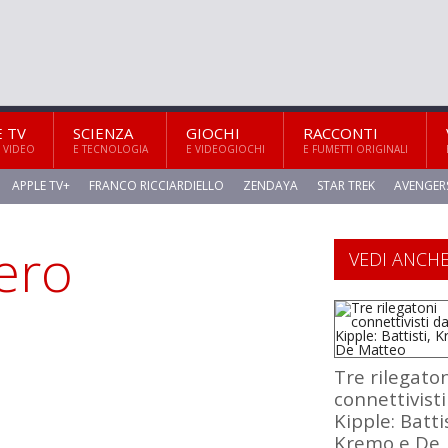
E TV
SCIENZA
GIOCHI
RACCONTI
 VIDEO
E TECNOLOGIA
E VIDEOGIOCHI
E FUMETTI ORIGINALI
APPLE TV+
FRANCO RICCIARDIELLO
ZENDAYA
STAR TREK
AVENGER
ero
VEDI ANCH
Tre rilegato
connettivisti
Kipple: Battis
Kremo e De