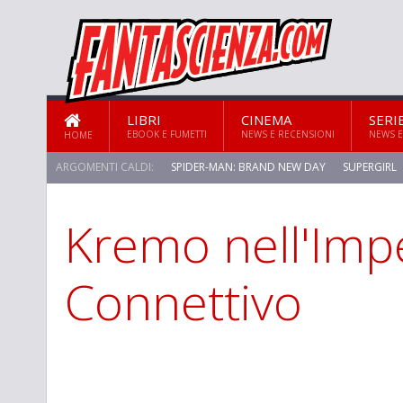
LIBRI
CINEMA
SERI
EBOOK E FUMETTI
NEWS E RECENSIONI
NEWS E
HOME
ARGOMENTI CALDI:
SPIDER-MAN: BRAND NEW DAY
SUPERGIRL
Kremo nell'Imp
Connettivo