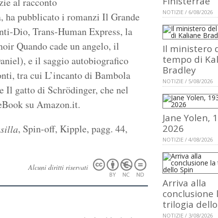
Finisterrae
zie al racconto
NOTIZIE / 6/08/2026
 ha pubblicato i romanzi Il Grande
’anti-Dio, Trans-Human Express, la
 noir Quando cade un angelo, il
Il ministero 
tempo di Ka
niel), e il saggio autobiografico
Bradley
nti, tra cui L’incanto di Bambola
NOTIZIE / 5/08/2026
 Il gatto di Schrödinger, che nel
i eBook su Amazon.it.
Jane Yolen, 
, Spin-off, Kipple, pagg. 44,
2026
silla
NOTIZIE / 4/08/2026
Alcuni diritti riservati
Arriva alla
conclusione 
trilogia dell
NOTIZIE / 3/08/2026