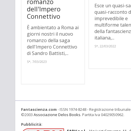
romanzo
Esce un quasi-sa
dell'Impero
quasi-racconto d
Connettivo
imprevedibile e
multiforme tale
È ambientato a Roma ai
della fantascien
giorni nostri il nuovo
italiana,...
romanzo della saga
dell'Impero Connettivo
S*, 22/03/2022
di Sandro Battisti,...
S*, 7/03/2023
Fantascienza.com
- ISSN 1974-8248 - Registrazione tribunale 
©2003
Associazione Delos Books
. Partita Iva 04029050962.
Pubblicità: