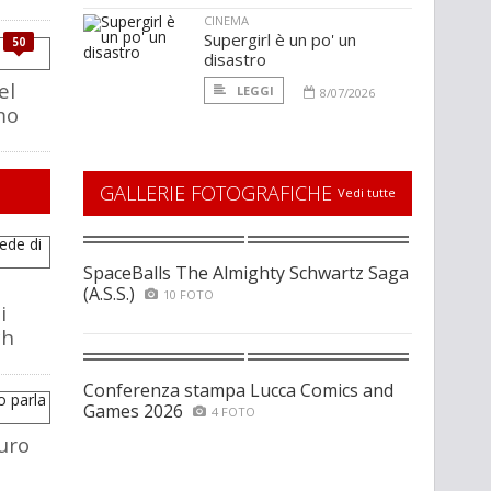
CINEMA
Supergirl è un po' un
50
disastro
el
LEGGI
8/07/2026
mo
GALLERIE FOTOGRAFICHE
Vedi tutte
SpaceBalls The Almighty Schwartz Saga
(A.S.S.)
10 FOTO
i
ch
Conferenza stampa Lucca Comics and
Games 2026
4 FOTO
uro