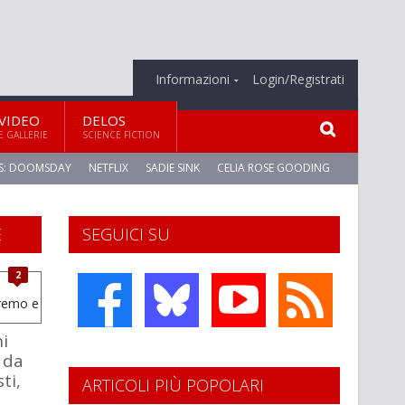
Informazioni
Login/Registrati
VIDEO
DELOS
E GALLERIE
SCIENCE FICTION
S: DOOMSDAY
NETFLIX
SADIE SINK
CELIA ROSE GOODING
E
SEGUICI SU
2
ni
 da
ti,
ARTICOLI PIÙ POPOLARI