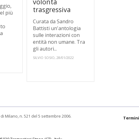
volontà
ggio,
trasgressiva
el più
Curata da Sandro
nto
Battisti un'antologia
za
sulle interazioni con
entità non umane. Tra
gli autori...
SILVIO SOSIO, 28/01/2022
di Milano, n. 521 del 5 settembre 2006.
Termini