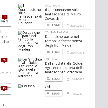
DALL'ITALIA
Il Qualunquismo sulla
fantascienza di Mauro
7
Covacich
LEGGI
26/07/2026
i
CONTAMINAZIONI
ione
Da qualche parte nel
tempo: la fantascienza
Lukha
degli Iron Maiden
LEGGI
26/07/2026
EDITORIA
46
Dall’antichità alla Golden
Age: ecco la storia della
fantascienza letteraria
9/06/2015
LEGGI
16/07/2026
Odissea
19
LEGGI
15/07/2026
mo